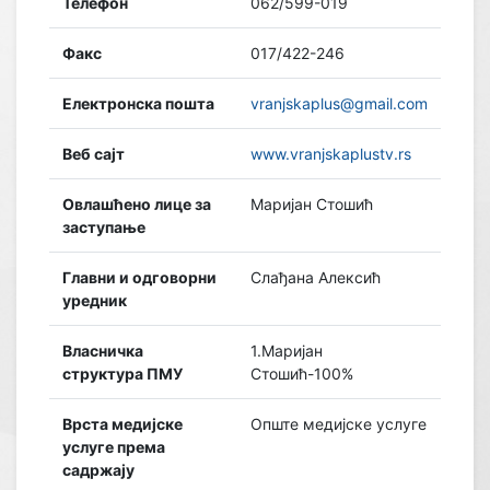
Телефон
062/599-019
Факс
017/422-246
Електронска пошта
vranjskaplus@gmail.com
Веб сајт
www.vranjskaplustv.rs
Овлашћено лице за
Маријан Стошић
заступање
Главни и одговорни
Слађана Алексић
уредник
Власничка
1.Маријан
структура ПМУ
Стошић-100%
Врста медијске
Опште медијске услуге
услуге према
садржају