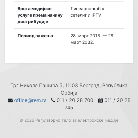
Врста медијске
Линеарно-кабал,
услуге према начину
сателит и IPTV
дистрибуције
Период важења
28. март 2016. — 28.
март 2032.
Трг Николе Пашића 5, 11103 Београд, Република
Србија
office@rem.rs
011 / 20 28 700
011 / 20 28
745
© 2026 Регулаторно тело за електронске медије