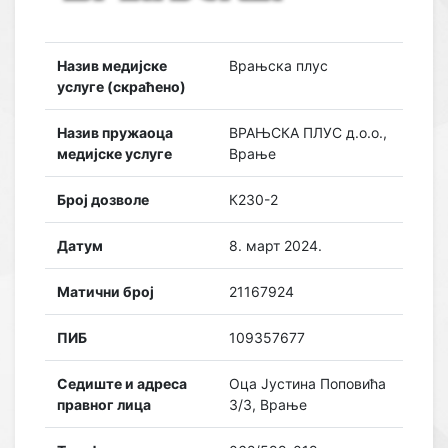
Назив медијске
Врањска плус
услуге (скраћено)
Назив пружаоца
ВРАЊСКА ПЛУС д.о.о.,
медијске услуге
Врање
Број дозволе
К230-2
Датум
8. март 2024.
Матични број
21167924
ПИБ
109357677
Седиште и адреса
Оца Јустина Поповића
правног лица
3/3, Врање