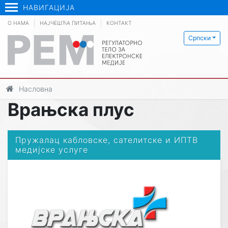
НАВИГАЦИЈА
О НАМА
НАЈЧЕШЋА ПИТАЊА
КОНТАКТ
Српски
Насловна
Врањска плус
Пружалац кабловске, сателитске и ИПТВ
медијске услуге