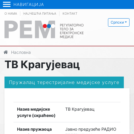
НАВИГАЦИЈА
О НАМА
НАЈЧЕШЋА ПИТАЊА
КОНТАКТ
Српски
Насловна
ТВ Крагујевац
Пружалац терестријалне медијске услуге
Назив медијске
ТВ Крагујевац
услуге (скраћено)
Назив пружаоца
Јавно предузеће РАДИО