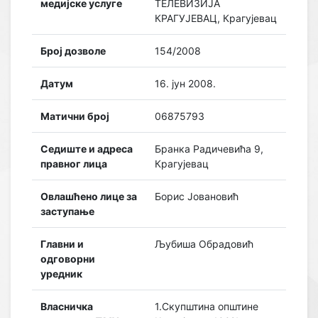
медијске услуге
ТЕЛЕВИЗИЈА
КРАГУЈЕВАЦ, Крагујевац
Број дозволе
154/2008
Датум
16. јун 2008.
Матични број
06875793
Седиште и адреса
Бранка Радичевића 9,
правног лица
Крагујевац
Овлашћено лице за
Борис Јовановић
заступање
Главни и
Љубиша Обрадовић
одговорни
уредник
Власничка
1.Скупштина општине