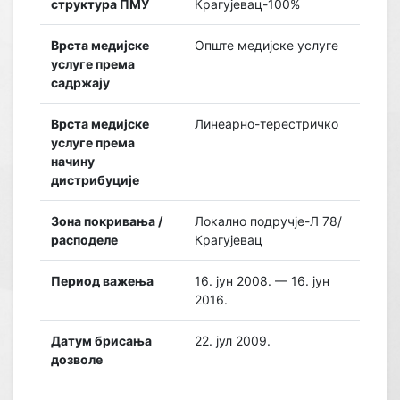
структура ПМУ
Крагујевац-100%
Врста медијске
Опште медијске услуге
услуге према
садржају
Врста медијске
Линеарно-терестричко
услуге према
начину
дистрибуције
Зона покривања /
Локално подручје-Л 78/
расподеле
Крагујевац
Период важења
16. јун 2008. — 16. јун
2016.
Датум брисања
22. јул 2009.
дозволе