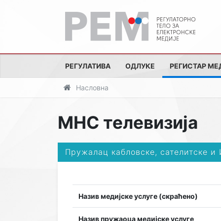
РЕГУЛАТИВА
ОДЛУКЕ
РЕГИСТАР МЕ
Насловна
MHC телевизија
Пружалац кабловске, сателитске и
Назив медијске услуге (скраћено)
Назив пружаоца медијске услуге