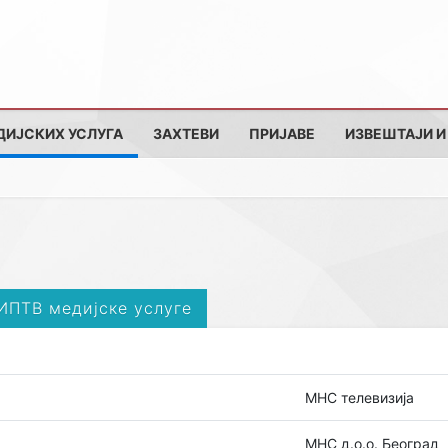
ДИЈСКИХ УСЛУГА
ЗАХТЕВИ
ПРИЈАВЕ
ИЗВЕШТАЈИ И
 ИПТВ медијске услуге
MHC телевизија
MHC д.о.о. Београд