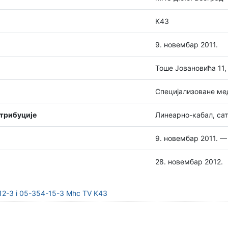
К43
9. новембар 2011.
Тоше Јовановића 11,
Специјализоване ме
стрибуције
Линеарно-кабал, сат
9. новембар 2011. —
28. новембар 2012.
-12-3 i 05-354-15-3 Mhc TV K43