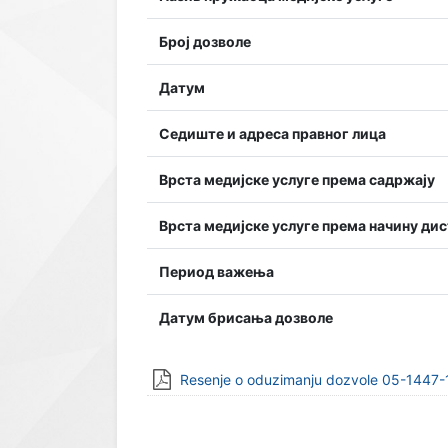
Број дозволе
Датум
Седиште и адреса правног лица
Врста медијске услуге према садржају
Врста медијске услуге према начину ди
Период важења
Датум брисања дозволе
Resenje o oduzimanju dozvole 05-1447