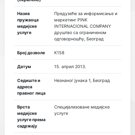
Назив
Предузеће за информисање и
пружаоца
маркетинг PINK
медијске
INTERNACIONAL COMPANY
услуге
друштво са ограниченом
одговорношћу, Београд
Број дозволе
К158
Датум
15. април 2013.
Седиште и
Незнаног јунака 1, Београд
адреса
правног лица
Врста
Специјализоване медијске
медијске
услуге
услуге према
садржају