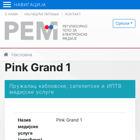
НАВИГАЦИЈА
О НАМА
НАЈЧЕШЋА ПИТАЊА
КОНТАКТ
Српски
Насловна
Pink Grand 1
Пружалац кабловске, сателитске и ИПТВ
медијске услуге
Назив
Pink Grand 1
медијске
услуге
(скраћено)