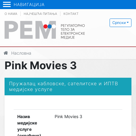
НАВИГАЦИЈА
О НАМА
НАЈЧЕШЋА ПИТАЊА
КОНТАКТ
Српски
Насловна
Pink Movies 3
Пружалац кабловске, сателитске и ИПТВ
медијске услуге
Назив
Pink Movies 3
медијске
услуге
(скраћено)