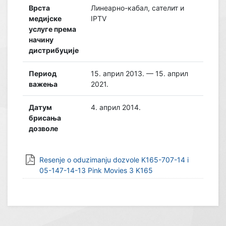
Врста
Линеарно-кабал, сателит и
медијске
IPTV
услуге према
начину
дистрибуције
Период
15. април 2013. — 15. април
важења
2021.
Датум
4. април 2014.
брисања
дозволе
Resenje o oduzimanju dozvole K165-707-14 i
05-147-14-13 Pink Movies 3 K165