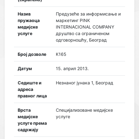
Назив
Предузеће за информисање и
пружаоца
маркетинг PINK
медијске
INTERNACIONAL COMPANY
услуге
друштво са ограниченом
одговорношћу, Београд
Број дозволе
К165
Датум
15. април 2013.
Седиште и
Незнаног јунака 1, Београд
адреса
правног лица
Врста
Специјализоване медијске
медијске
услуге
услуге према
садржају