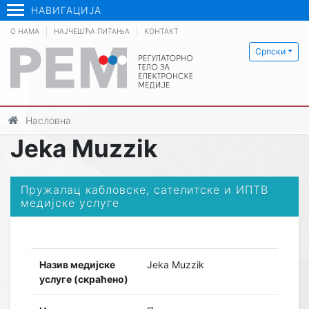
НАВИГАЦИЈА
О НАМА
НАЈЧЕШЋА ПИТАЊА
КОНТАКТ
Српски
Насловна
Jeka Muzzik
Пружалац кабловске, сателитске и ИПТВ
медијске услуге
Назив медијске
Jeka Muzzik
услуге (скраћено)