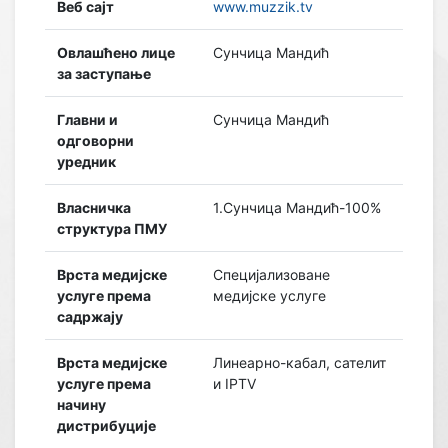
Веб сајт
www.muzzik.tv
Овлашћено лице
Сунчица Мандић
за заступање
Главни и
Сунчица Мандић
одговорни
уредник
Власничка
1.Сунчица Мандић-100%
структура ПМУ
Врста медијске
Специјализоване
услуге према
медијске услуге
садржају
Врста медијске
Линеарно-кабал, сателит
услуге према
и IPTV
начину
дистрибуције