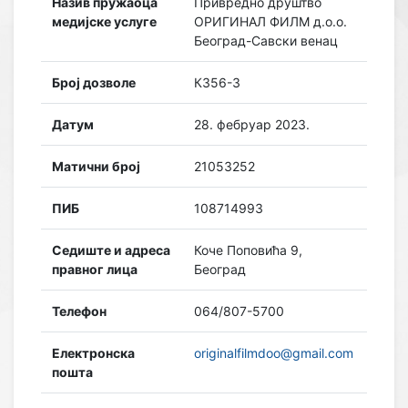
Назив пружаоца
Привредно друштво
медијске услуге
ОРИГИНАЛ ФИЛМ д.о.о.
Београд-Савски венац
Број дозволе
К356-3
Датум
28. фебруар 2023.
Матични број
21053252
ПИБ
108714993
Седиште и адреса
Коче Поповића 9,
правног лица
Београд
Телефон
064/807-5700
Електронска
originalfilmdoo@gmail.com
пошта