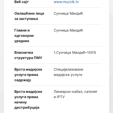
Веб сајт
www.muzzik.tv
Овлашћено лице
Сунчица Мандић
за заступање
Главни и
Сунчица Мандић
одговорни
уредник
Власничка
1.Сунчица Мандић-100%
структура ПМУ
Врста медијске
Специјализоване
услуге према
медијске услуге
садржају
Врста медијске
Линеарно-кабал, сателит
услуге према
и IPTV
начину
дистрибуције