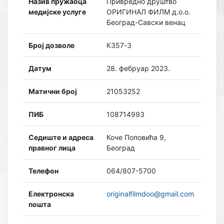
Назив пружаоца
Привредно друштво
медијске услуге
ОРИГИНАЛ ФИЛМ д.о.о.
Београд-Савски венац
Број дозволе
К357-3
Датум
28. фебруар 2023.
Матични број
21053252
ПИБ
108714993
Седиште и адреса
Коче Поповића 9,
правног лица
Београд
Телефон
064/807-5700
Електронска
originalfilmdoo@gmail.com
пошта