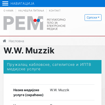
НАВИГАЦИЈА
О НАМА
НАЈЧЕШЋА ПИТАЊА
КОНТАКТ
Српски
Насловна
W.W. Muzzik
Пружалац кабловске, сателитске и ИПТВ
медијске услуге
Назив медијске
W.W. Muzzik
услуге (скраћено)