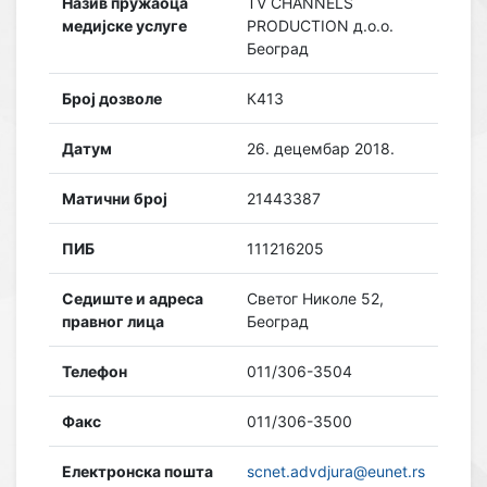
Назив пружаоца
TV CHANNELS
медијске услуге
PRODUCTION д.о.о.
Београд
Број дозволе
К413
Датум
26. децембар 2018.
Матични број
21443387
ПИБ
111216205
Седиште и адреса
Светог Николе 52,
правног лица
Београд
Телефон
011/306-3504
Факс
011/306-3500
Електронска пошта
scnet.advdjura@eunet.rs