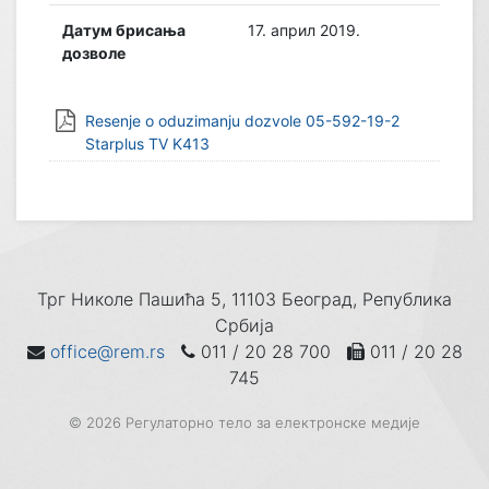
Датум брисања
17. април 2019.
дозволе
Resenje o oduzimanju dozvole 05-592-19-2
Starplus TV K413
Трг Николе Пашића 5, 11103 Београд, Република
Србија
office@rem.rs
011 / 20 28 700
011 / 20 28
745
© 2026 Регулаторно тело за електронске медије