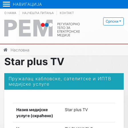
НАВИГАЦИЈА
О НАМА
НАЈЧЕШЋА ПИТАЊА
КОНТАКТ
Српски
Насловна
Star plus TV
Пружалац кабловске, сателитске и ИПТВ
медијске услуге
Назив медијске
Star plus TV
услуге (скраћено)