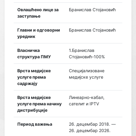
Овлашћено лице за
Бранислав Стојановић
заступање
Главни и одговорни
Бранислав Стојановић
уредник
Власничка
1.Бранислав
структура ПМУ
Стојановић-100%
Врста медијске
Специјализоване
услуге према
медијске услуге
садржају
Врста медијске
Линеарно-кабал,
услуге према начину
сателит и IPTV
дистрибуције
Период важења
26. децембар 2018. —
26. децембар 2026.