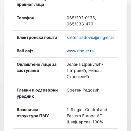
правног лица
Телефон
065/202-0136,
065/333-470
Електронска пошта
sreten.radovic@ringier.rs
Веб сајт
www.ringier.rs
Овлашћено лице за
Јелана Дракулић-
заступање
Петровић, Нилош
Станојевић
Главни и одговорни
Сретен Радовић
уредник
Власничка
1. Ringier Central and
структура ПМУ
Eastern Europe AG,
Швајцарска-100%