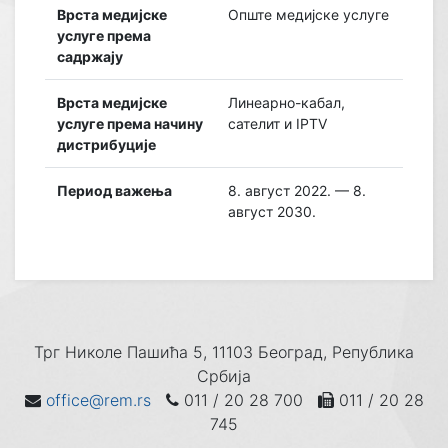
Врста медијске
Опште медијске услуге
услуге према
садржају
Врста медијске
Линеарно-кабал,
услуге према начину
сателит и IPTV
дистрибуције
Период важења
8. август 2022. — 8.
август 2030.
Трг Николе Пашића 5, 11103 Београд, Република
Србија
office@rem.rs
011 / 20 28 700
011 / 20 28
745