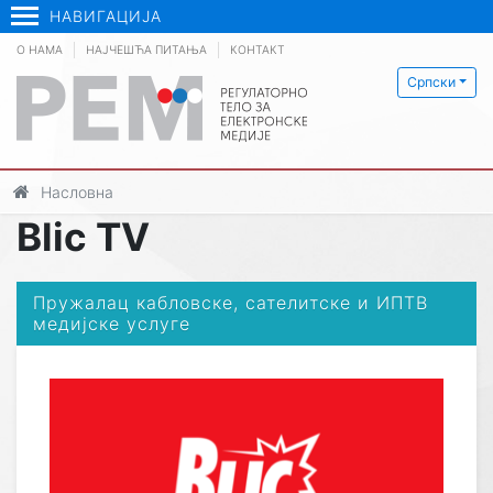
НАВИГАЦИЈА
О НАМА
НАЈЧЕШЋА ПИТАЊА
КОНТАКТ
Српски
Насловна
Blic TV
Пружалац кабловске, сателитске и ИПТВ
медијске услуге