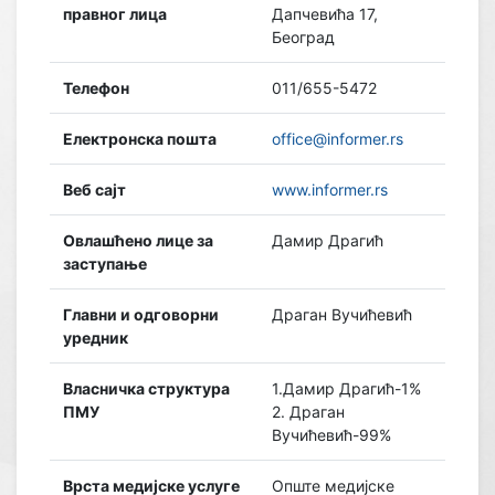
правног лица
Дапчевића 17,
Београд
Телефон
011/655-5472
Електронска пошта
office@informer.rs
Веб сајт
www.informer.rs
Овлашћено лице за
Дамир Драгић
заступање
Главни и одговорни
Драган Вучићевић
уредник
Власничка структура
1.Дамир Драгић-1%
ПМУ
2. Драган
Вучићевић-99%
Врста медијске услуге
Опште медијске