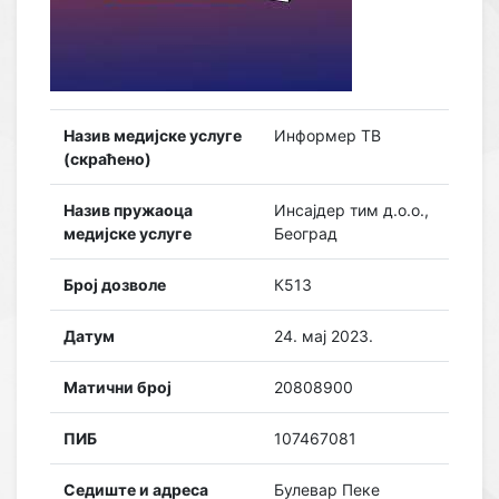
Назив медијске услуге
Информер ТВ
(скраћено)
Назив пружаоца
Инсајдер тим д.о.о.,
медијске услуге
Београд
Број дозволе
К513
Датум
24. мај 2023.
Матични број
20808900
ПИБ
107467081
Седиште и адреса
Булевар Пеке