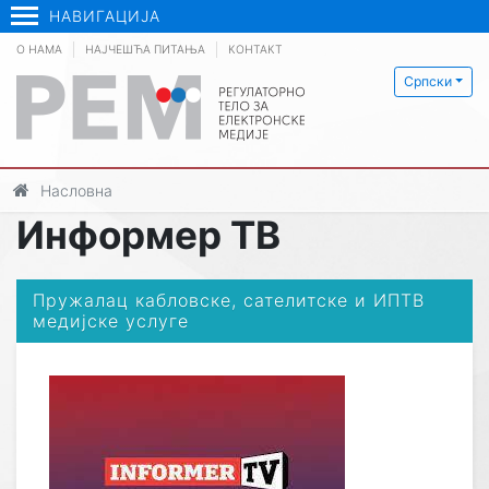
НАВИГАЦИЈА
О НАМА
НАЈЧЕШЋА ПИТАЊА
КОНТАКТ
Српски
Насловна
Информер ТВ
Пружалац кабловске, сателитске и ИПТВ
медијске услуге