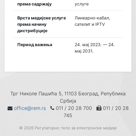
према садржају
услуге
Врста медијске услуге
Линеарно-кабал,
према начину
сателит и IPTV
дистрибуције
Период важења
24. мај 2023. — 24.
мај 2031.
Трг Николе Пашића 5, 11103 Београд, Република
Србија
office@rem.rs
011 / 20 28 700
011 / 20 28
745
© 2026 Регулаторно тело за електронске медије