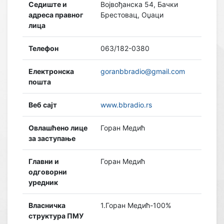
Седиште и
Војвођанска 54, Бачки
адреса правног
Брестовац, Оџаци
лица
Телефон
063/182-0380
Електронска
goranbbradio@gmail.com
пошта
Веб сајт
www.bbradio.rs
Овлашћено лице
Горан Медић
за заступање
Главни и
Горан Медић
одговорни
уредник
Власничка
1.Горан Медић-100%
структура ПМУ