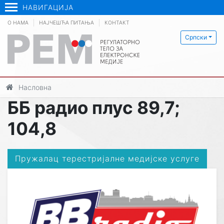
НАВИГАЦИЈА
О НАМА
НАЈЧЕШЋА ПИТАЊА
КОНТАКТ
Српски
Насловна
ББ радио плус 89,7;
104,8
Пружалац терестријалне медијске услуге