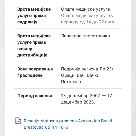
Врста медијске
Опште медијске услуге
услуге према
Опште медијске услуге у
садржају
периоду од 14 до 02 сата
Врста медијске
Линеарно-терестричко
услуге према
начину
дистрибуције
Зона покривања
Подручје региона-Рр 23/
/ расподеле
Оџаци, Бач, Бачки
Петровац
Период важења
17. децембар 2007. — 17.
децембар 2023.
Resenje-statusna promena Avalon doo Backi
Brestovac 05-14-18-6