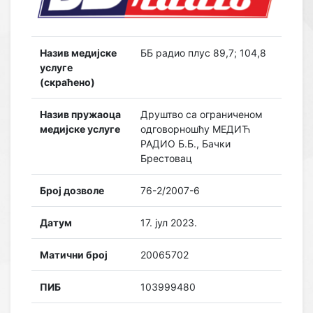
Назив медијске
ББ радио плус 89,7; 104,8
услуге
(скраћено)
Назив пружаоца
Друштво са ограниченом
медијске услуге
одговорношћу МЕДИЋ
РАДИО Б.Б., Бачки
Брестовац
Број дозволе
76-2/2007-6
Датум
17. јул 2023.
Матични број
20065702
ПИБ
103999480