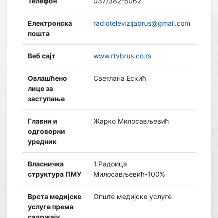
Телефон
037/382-5062
Електронска
radiotelevizijabrus@gmail.com
пошта
Веб сајт
www.rtvbrus.co.rs
Овлашћено
Светлана Ескић
лице за
заступање
Главни и
Жарко Милосављевић
одговорни
уредник
Власничка
1.Радоица
структура ПМУ
Милосављевић-100%
Врста медијске
Опште медијске услуге
услуге према
садржају