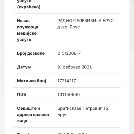
услуге
(скраћено)
Назив
РАДИО-ТЕЛЕВИЗИЈА БРУС
пружаоца
д.о.о. Брус
медијске
услуге
Број дозволе
215/2008-7
Датум
9. фебруар 2021.
Матични број
17214217
ПИБ
101140940
Седиште и
Братиславе Петровић 15,
адреса правног
Брус
лица