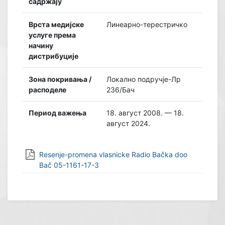
садржају
Врста медијске
Линеарно-терестричко
услуге према
начину
дистрибуције
Зона покривања /
Локално подручје-Лр
расподеле
236/Бач
Период важења
18. август 2008. — 18.
август 2024.
Resenje-promena vlasnicke Radio Bačka doo
Bač 05-1161-17-3