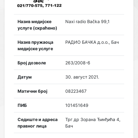
Назив медијске
Naxi radio Bačka 99,1
услуге (скраћено)
Назив пружаоца
РАДИО БАЧКА д.о.о., Бач
медијске услуге
Број дозволе
263/2008-6
Датум
30. август 2021.
Матични број
08223467
ПИБ
101451649
Седиште и адреса
Трг др Зорана Ђинђића 4,
правног лица
Бач