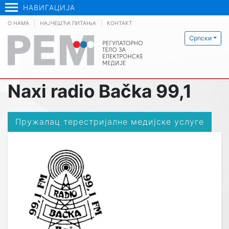
НАВИГАЦИЈА
О НАМА
НАЈЧЕШЋА ПИТАЊА
КОНТАКТ
Српски
Naxi radio Bačka 99,1
Пружалац терестријалне медијске услуге