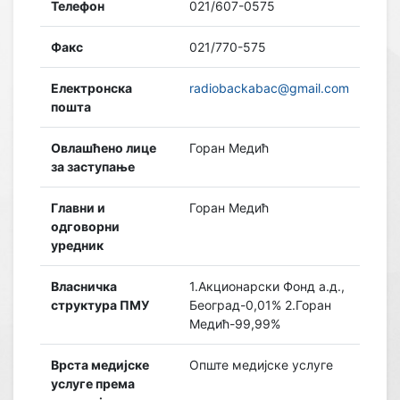
Телефон
021/607-0575
Факс
021/770-575
Електронска
radiobackabac@gmail.com
пошта
Овлашћено лице
Горан Медић
за заступање
Главни и
Горан Медић
одговорни
уредник
Власничка
1.Акционарски Фонд а.д.,
структура ПМУ
Београд-0,01% 2.Горан
Медић-99,99%
Врста медијске
Опште медијске услуге
услуге према