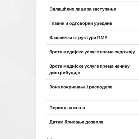
Овлашћено лице за заступање
Главни и одговорни уредник
Власничка структура ПМУ
Врста медијске услуге према садржају
Врста медијске услуге према начину
дистрибуције
Зона покривања / расподеле
Период важења
Датум брисања дозволе