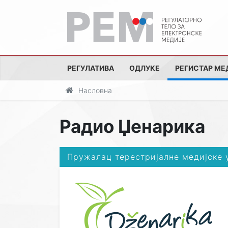
РЕГУЛАТИВА
ОДЛУКЕ
РЕГИСТАР МЕ
Насловна
Радио Џенарика
Пружалац терестријалне медијске 