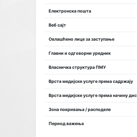
Електронска пошта
Веб сајт
Овлашћено лице за заступање
Главни и одговорни уредник
Власничка структура ПМУ
Врста медијске услуге према садржају
Врста медијске услуге према начину ди
Зона покривања / расподеле
Период важења