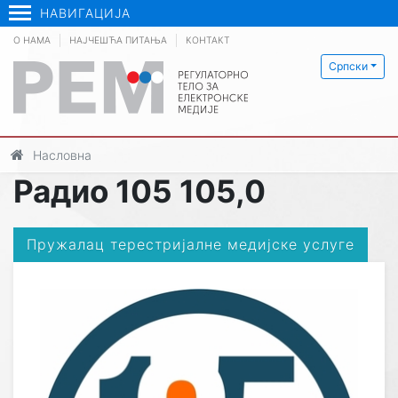
НАВИГАЦИЈА
О НАМА
НАЈЧЕШЋА ПИТАЊА
КОНТАКТ
Српски
Насловна
Радио 105 105,0
Пружалац терестријалне медијске услуге