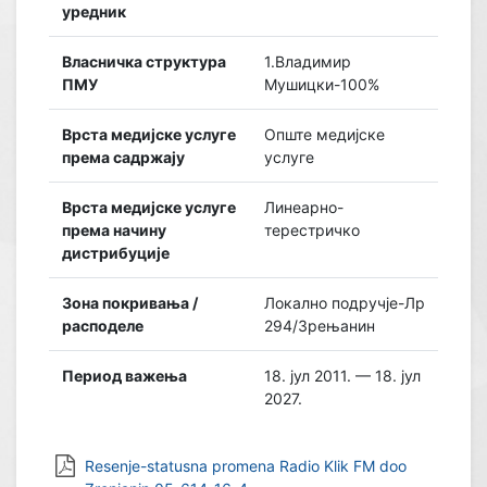
уредник
Власничка структура
1.Владимир
ПМУ
Мушицки-100%
Врста медијске услуге
Опште медијске
према садржају
услуге
Врста медијске услуге
Линеарно-
према начину
терестричко
дистрибуције
Зона покривања /
Локално подручје-Лр
расподеле
294/Зрењанин
Период важења
18. јул 2011. — 18. јул
2027.
Resenje-statusna promena Radio Klik FM doo