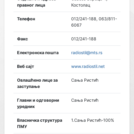
правног лица
Костолац
Телефон
012/241-188, 063/811-
6067
Факс
012/241-188
Електронска пошта
radiostil@mts.rs
Веб сајт
www.radiostil.net
Овлашћено лице за
Сања Ристић
заступање
Главни и одговорни
Сања Ристић
уредник
Власничка структура
1.Сања Ристић-100%
ПМУ