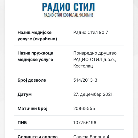
Назив медијске
Радио Стил 90,7
услуге (скраћено)
Назив пружаоца
Привредно друштво
медијске услуге
РАДИО СТИЛ д.о.о.,
Костолац
Број дозволе
514/2013-3
Датум
27. децембар 2021.
Матични број
20865555
ПИБ
107756196
Седиште и адреса
Савеза Бораца 4,