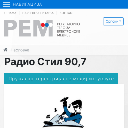
НАВИГАЦИЈА
О НАМА
НАЈЧЕШЋА ПИТАЊА
КОНТАКТ
Српски
Насловна
Радио Стил 90,7
Пружалац терестријалне медијске услуге