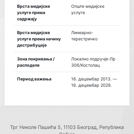
Врста медијске
Опште медијске
услуге према
услуге
садржају
Врста медијске
Линеарно-
услуге према начину
терестричко
дистрибуције
Зона покривања /
Локално подручје-Лр
расподеле
306/Костолац
Период важења
16. децембар 2013. —
16. децембар 2029.
Трг Николе Пашића 5, 11103 Београд, Република