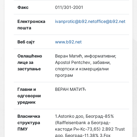
Факс
011/301-2001
Електронска
ivanprotic@b92.netoffice@b92.net
пошта
Веб сајт
www.b92.net
Овлашћено
Веран Матић, информативни;
лице за
Apostol Pentchev, забавни,
заступање
спортски и комерцијални
програм
Главни и
ВЕРАН МАТИЋ
одговорни
уредник
Власничка
1.Astonko доо, Београд-85%
структура
(Raiffeisenbank а Београд-
ПМУ
кастоди Рн-Кс-73,65) 2.B92 Trust
доо, Београд-11,38% 3.Fox