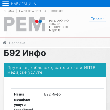
НАВИГАЦИЈА
О НАМА
НАЈЧЕШЋА ПИТАЊА
КОНТАКТ
Српски
Насловна
Б92 Инфо
Пружалац кабловске, сателитске и ИПТВ
медијске услуге
Назив
Б92 Инфо
медијске
услуге
(скраћено)