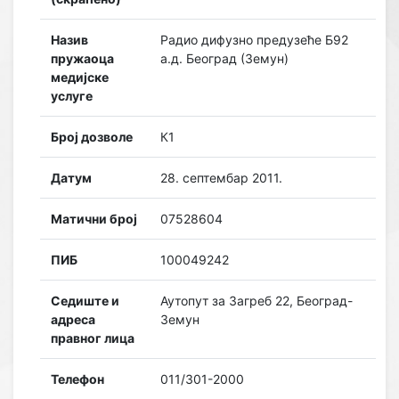
Назив
Радио дифузно предузеће Б92
пружаоца
а.д. Београд (Земун)
медијске
услуге
Број дозволе
К1
Датум
28. септембар 2011.
Матични број
07528604
ПИБ
100049242
Седиште и
Аутопут за Загреб 22, Београд-
адреса
Земун
правног лица
Телефон
011/301-2000