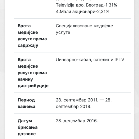
Televizija доо, Београд-1,31%
4.Мали акционари-2,31%
Врста
Специјализоване медијске
медијске
услуге
услуге према
садржају
Врста
Линеарно-кабал, сателит и IPTV
медијске
услуге према
начину
дистрибуције
Период
28. септембар 2011. — 28.
важења
септембар 2019.
Датум
28. децембар 2016.
брисања
дозволе