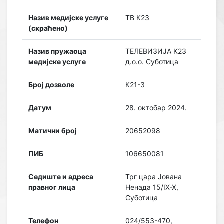
Назив медијске услуге
ТВ К23
(скраћено)
Назив пружаоца
ТЕЛЕВИЗИЈА К23
медијске услуге
д.о.о. Суботица
Број дозволе
К21-3
Датум
28. октобар 2024.
Матични број
20652098
ПИБ
106650081
Седиште и адреса
Трг цара Јована
правног лица
Ненада 15/IX-X,
Суботица
Телефон
024/553-470,