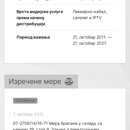
Врста медијске услуге
Линеарно-кабал,
према начину
сателит и IPTV
дистрибуције
Период важења
21. октобар 2011. —
21. октобар 2027.
Изречене мере
ОПОМЕНА
7. октобар 2015.
07-2709/14/16-71 Мера брисана у складу са
чланом 29. став 9. Закона о електронским