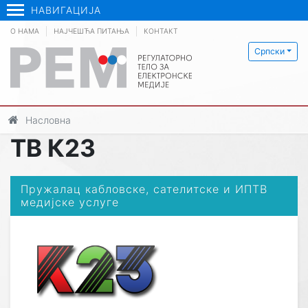
НАВИГАЦИЈА
О НАМА
НАЈЧЕШЋА ПИТАЊА
КОНТАКТ
Српски
Насловна
ТВ К23
Пружалац кабловске, сателитске и ИПТВ
медијске услуге