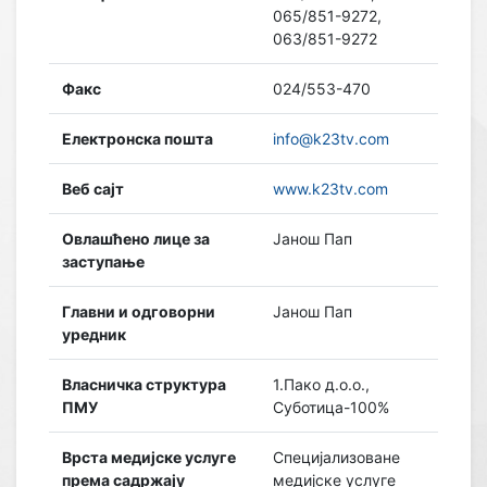
065/851-9272,
063/851-9272
Факс
024/553-470
Електронска пошта
info@k23tv.com
Веб сајт
www.k23tv.com
Овлашћено лице за
Јанош Пап
заступање
Главни и одговорни
Јанош Пап
уредник
Власничка структура
1.Пако д.о.о.,
ПМУ
Суботица-100%
Врста медијске услуге
Специјализоване
према садржају
медијске услуге