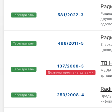
Ради
Радио
581/2022-3
Терестријални
друшт
одгов
Ради
496/2011-5
Терестријални
Епарх
цркве
ТВ 
137/2008-3
Терестријални
MEDIA 
Дозвола престала да важи
тргови
Radi
253/2008-4
Терестријални
Предуз
информ