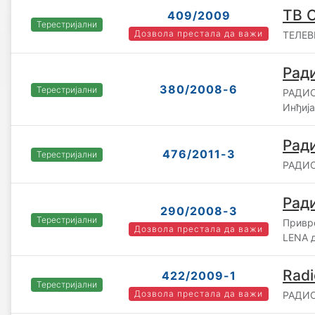
ТВ 
409/2009
Терестријални
Дозвола престала да важи
ТЕЛЕВ
Ради
380/2008-6
Терестријални
РАДИО
Инђија
Рад
476/2011-3
Терестријални
РАДИО
Ради
290/2008-3
Терестријални
Привр
Дозвола престала да важи
LENA д
Radi
422/2009-1
Терестријални
Дозвола престала да важи
РАДИО