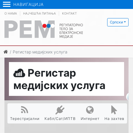
НАВИГАЦИЈА
О НАМА
НАЈЧЕШЋА ПИТАЊА
КОНТАКТ
Српски
Регистар медијских услуга
Регистар
медијских услуга
Терестријални
Кабл/Сат/ИПТВ
Интернет
На захтев