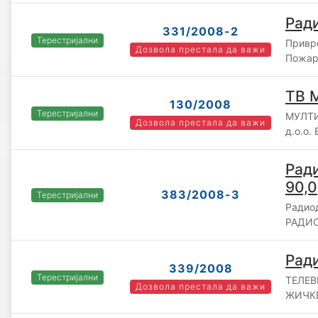
Рад
331/2008-2
Терестријални
Привр
Дозвола престала да важи
Пожар
ТВ 
130/2008
Терестријални
МУЛТ
Дозвола престала да важи
д.о.о.
Рад
90,0
383/2008-3
Терестријални
Радио
РАДИО
Рад
339/2008
Терестријални
ТЕЛЕВ
Дозвола престала да важи
ЖИЧКЕ