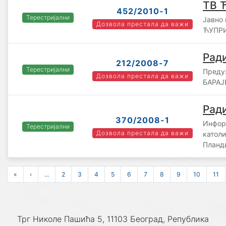
ТВ 
452/2010-1
Терестријални
Јавно
Дозвола престала да важи
ЋУПРИ
Ради
212/2008-7
Терестријални
Преду
Дозвола престала да важи
БАРАЈЕ
Ради
370/2008-1
Инфор
Терестријални
Дозвола престала да важи
катол
Планд
«
‹
...
2
3
4
5
6
7
8
9
10
11
Трг Николе Пашића 5, 11103 Београд, Република