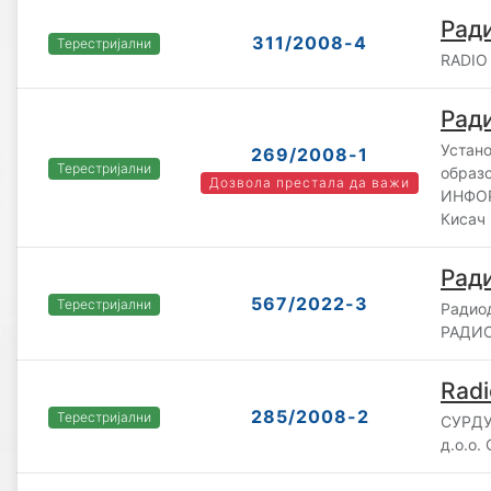
Рад
311/2008-4
Терестријални
RADIO
Ради
Устано
269/2008-1
Терестријални
образ
Дозвола престала да важи
ИНФОР
Кисач
Рад
567/2022-3
Терестријални
Радио
РАДИО 
Radi
285/2008-2
Терестријални
СУРД
д.о.о.