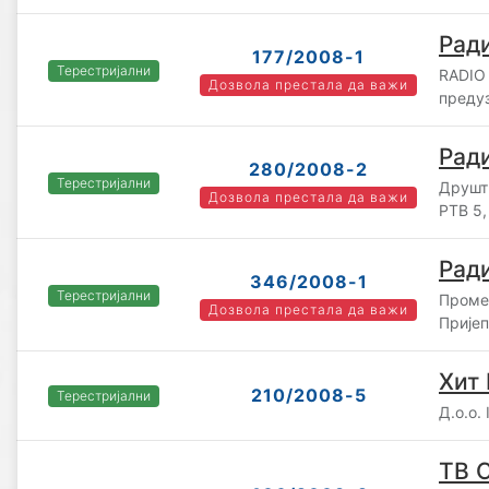
Рад
177/2008-1
Терестријални
RADIO
Дозвола престала да важи
преду
Рад
280/2008-2
Терестријални
Друшт
Дозвола престала да важи
РТВ 5
Рад
346/2008-1
Терестријални
Промет
Дозвола престала да важи
Прије
Хит 
210/2008-5
Терестријални
Д.о.о
ТВ 