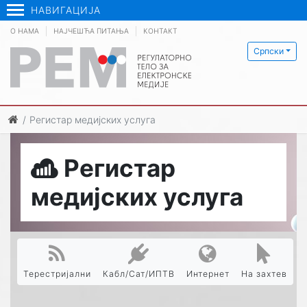
НАВИГАЦИЈА
О НАМА
НАЈЧЕШЋА ПИТАЊА
КОНТАКТ
Српски
Регистар медијских услуга
Регистар
медијских услуга
Терестријални
Кабл/Сат/ИПТВ
Интернет
На захтев