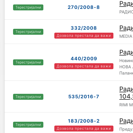
Рад
270/2008-8
Терестријални
РАДИО
Рад
332/2008
Терестријални
Дозвола престала да важи
MEDIA 
Ради
440/2009
Новин
Терестријални
Дозвола престала да важи
НОВА 
Палан
Рад
104,
535/2016-7
Терестријални
RIMI M
Рад
183/2008-2
Терестријални
Дозвола престала да важи
Предуз