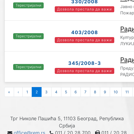
330/2008
Терестријални
Јавно
Дозвола престала да важи
Пожар
Рад
403/2008
Терестријални
Култу
Дозвола престала да важи
ЛУКИЈ
Рад
345/2008-3
Терестријални
Преду
Дозвола престала да важи
РАДИО
«
‹
1
2
3
4
5
6
7
8
9
10
11
Трг Николе Пашића 5, 11103 Београд, Република
Србија
office@rem.rs
011 / 20 28 700
011 / 20 28