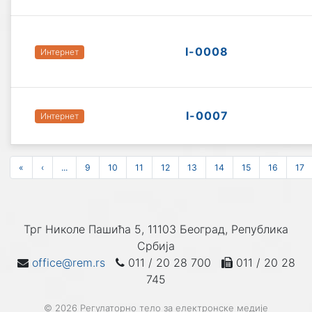
I-0008
Интернет
I-0007
Интернет
«
‹
...
9
10
11
12
13
14
15
16
17
Трг Николе Пашића 5, 11103 Београд, Република
Србија
office@rem.rs
011 / 20 28 700
011 / 20 28
745
© 2026 Регулаторно тело за електронске медије