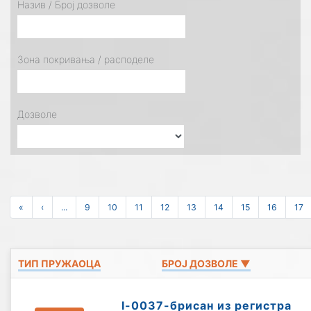
Назив / Број дозволе
Зона покривања / расподеле
Дозволе
«
‹
...
9
10
11
12
13
14
15
16
17
ТИП ПРУЖАОЦА
БРОЈ ДОЗВОЛЕ ▼
I-0037-брисан из регистра