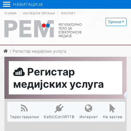
НАВИГАЦИЈА
О НАМА
НАЈЧЕШЋА ПИТАЊА
КОНТАКТ
Српски
Регистар медијских услуга
Регистар
медијских услуга
Терестријални
Кабл/Сат/ИПТВ
Интернет
На захтев