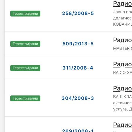
Радио
Јавно пр
258/2008-5
Терестријални
делатно
КОВАЧИЦ
Радио
509/2013-5
Терестријални
MASTER C
Радио
311/2008-4
Терестријални
RADIO XA
Радио
ВАШ КЛАС
304/2008-3
Терестријални
актвинос
услуге, 
Радио
269/2008-1