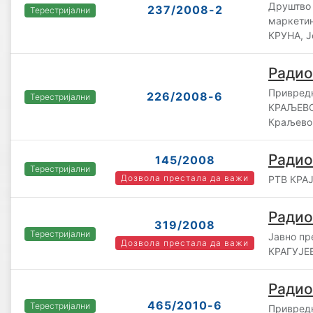
Друштво 
237/2008-2
Терестријални
маркетин
КРУНА, 
Радио
Привред
226/2008-6
Терестријални
КРАЉЕВО
Краљево
Радио
145/2008
Терестријални
Дозвола престала да важи
РТВ КРАЈ
Радио
319/2008
Терестријални
Јавно п
Дозвола престала да важи
КРАГУЈЕВ
Радио
465/2010-6
Терестријални
Привред