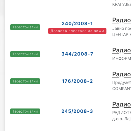
КРАГУЈЕВ
Радио
240/2008-1
Терестријални
Јавно п
Дозвола престала да важи
ЦЕНТАР 
Радио
344/2008-7
Терестријални
ИНФОРМА
Радио
176/2008-2
Терестријални
Предузе
COMPANY
Радио
245/2008-3
Терестријални
РАДИОТ
д.о.о. Ла