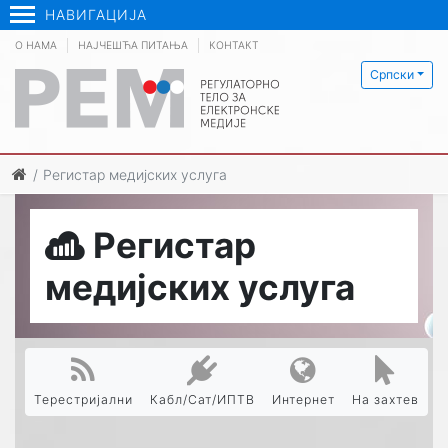
НАВИГАЦИЈА
О НАМА
НАЈЧЕШЋА ПИТАЊА
КОНТАКТ
Српски
Регистар медијских услуга
Регистар
медијских услуга
Терестријални
Кабл/Сат/ИПТВ
Интернет
На захтев