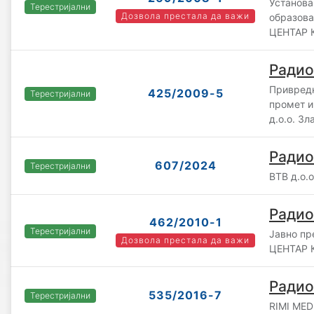
Установа
Терестријални
Дозвола престала да важи
образо
ЦЕНТАР 
Радио
Привредн
425/2009-5
Терестријални
промет 
д.о.о. Зл
Радио
607/2024
Терестријални
ВТВ д.о.о
Радио
462/2010-1
Терестријални
Јавно п
Дозвола престала да важи
ЦЕНТАР 
Радио
535/2016-7
Терестријални
RIMI MED