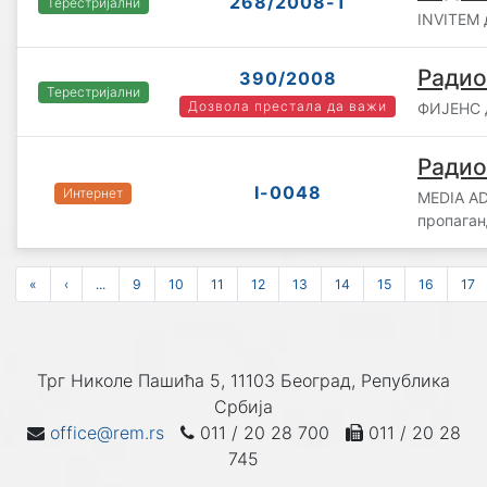
268/2008-1
Терестријални
INVITEM д
Радио
390/2008
Терестријални
Дозвола престала да важи
ФИЈЕНС д
Радио
I-0048
Интернет
MEDIA AD
пропаган
«
‹
...
9
10
11
12
13
14
15
16
17
Трг Николе Пашића 5, 11103 Београд, Република
Србија
office@rem.rs
011 / 20 28 700
011 / 20 28
745