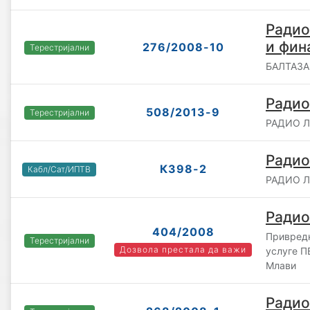
Радио
и фин
276/2008-10
Терестријални
БАЛТАЗАР
Радио
508/2013-9
Терестријални
РАДИО ЛО
Радио
К398-2
Кабл/Сат/ИПТВ
РАДИО ЛО
Радио
404/2008
Привредн
Терестријални
Дозвола престала да важи
услуге П
Млави
Радио