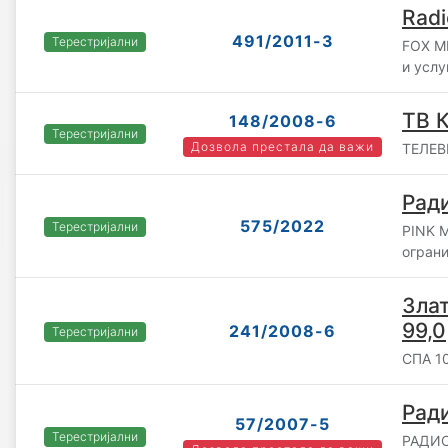
Radi
491/2011-3
Терестријални
FOX ME
и услу
ТВ К
148/2008-6
Терестријални
Дозвола престала да важи
ТЕЛЕВИ
Ради
575/2022
Терестријални
PINK 
огран
Зла
99,0
241/2008-6
Терестријални
СПА 1
Рад
57/2007-5
Терестријални
РАДИО