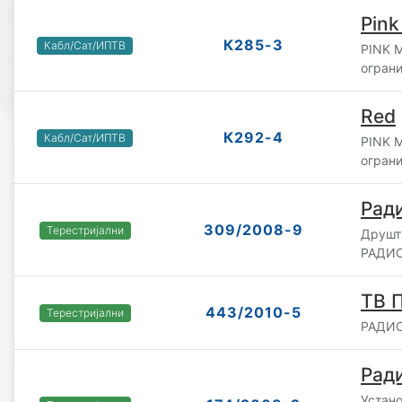
Pink
К285-3
Кабл/Сат/ИПТВ
PINK 
огран
Red
К292-4
Кабл/Сат/ИПТВ
PINK 
огран
Ради
309/2008-9
Терестријални
Друшт
РАДИО
ТВ 
443/2010-5
Терестријални
РАДИО
Ради
Устано