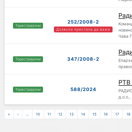
Ради
252/2008-2
Коман
Терестријални
Дозвола престала да важи
новинс
Чава П
Рад
347/2008-2
Терестријални
Епарх
право
РТВ
588/2024
Терестријални
РАДИО
д.о.о.
«
‹
...
10
11
12
13
14
15
16
17
18