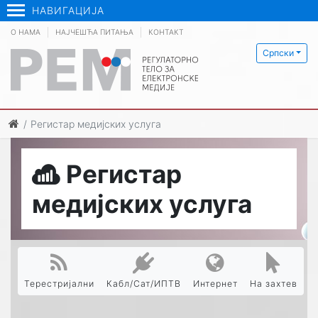
НАВИГАЦИЈА
О НАМА
НАЈЧЕШЋА ПИТАЊА
КОНТАКТ
Српски
Регистар медијских услуга
Регистар
медијских услуга
Терестријални
Кабл/Сат/ИПТВ
Интернет
На захтев