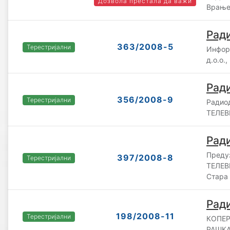
Дозвола престала да важи
Врањ
Рад
363/2008-5
Терестријални
Инфор
д.о.о.
Рад
356/2008-9
Терестријални
Радио
ТЕЛЕВ
Ради
Преду
397/2008-8
Терестријални
ТЕЛЕВ
Стара
Ради
198/2008-11
Терестријални
КОПЕР
РАШКА 