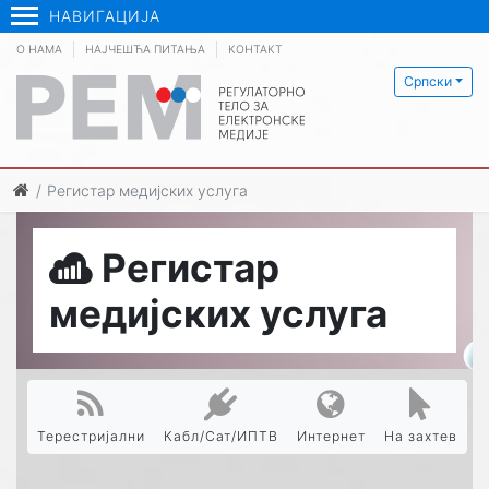
НАВИГАЦИЈА
О НАМА
НАЈЧЕШЋА ПИТАЊА
КОНТАКТ
Српски
Регистар медијских услуга
Регистар
медијских услуга
Терестријални
Кабл/Сат/ИПТВ
Интернет
На захтев