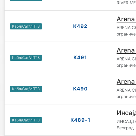
RIVER MED
Arena
К492
Кабл/Сат/ИПТВ
ARENA C
ограниче
Arena
К491
Кабл/Сат/ИПТВ
ARENA C
ограниче
Arena
К490
Кабл/Сат/ИПТВ
ARENA C
ограниче
Инсај
К489-1
Кабл/Сат/ИПТВ
ИНСАЈДЕ
Београд