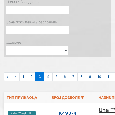
Назив / Број дозволе
Зона покривања / расподеле
Дозволе
«
‹
1
2
3
4
5
6
7
8
9
10
11
ТИП ПРУЖАОЦА
БРОЈ ДОЗВОЛЕ ▼
НАЗИВ 
Una T
К493-4
Кабл/Сат/ИПТВ