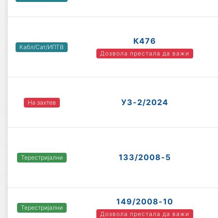
К476
Кабл/Сат/ИПТВ
Дозвола престала да важи
УЗ-2/2024
На захтев
133/2008-5
Терестријални
149/2008-10
Терестријални
Дозвола престала да важи