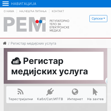
НАВИГАЦИЈА
О НАМА
НАЈЧЕШЋА ПИТАЊА
КОНТАКТ
Српски
Регистар медијских услуга
Регистар
медијских услуга
Терестријални
Кабл/Сат/ИПТВ
Интернет
На захтев