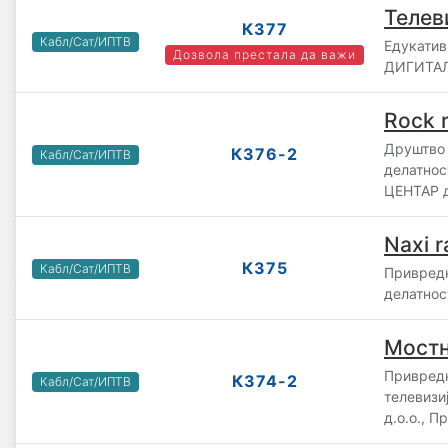
Телев
К377
Кабл/Сат/ИПТВ
Едукатив
Дозвола престала да важи
ДИГИТАЛ
Rock 
Друштво 
К376-2
Кабл/Сат/ИПТВ
делатнос
ЦЕНТАР д
Naxi r
К375
Кабл/Сат/ИПТВ
Привредн
делатнос
Мост
Привредн
К374-2
Кабл/Сат/ИПТВ
телевизи
д.о.о., 