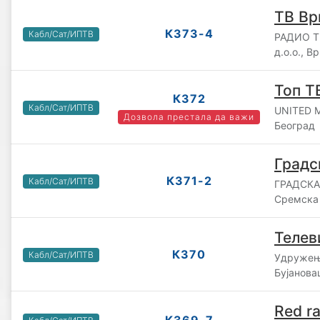
ТВ Вр
К373-4
Кабл/Сат/ИПТВ
РАДИО 
д.о.о., 
Топ Т
К372
Кабл/Сат/ИПТВ
UNITED M
Дозвола престала да важи
Београд
Градс
К371-2
Кабл/Сат/ИПТВ
ГРАДСКА 
Сремска
Телев
К370
Кабл/Сат/ИПТВ
Удружењ
Бујанова
Red ra