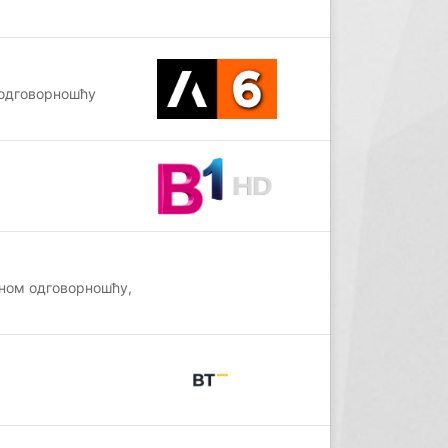
одговорношћу
еном одговорношћу,