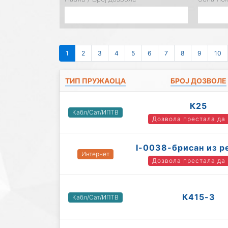
1
2
3
4
5
6
7
8
9
10
ТИП ПРУЖАОЦА
БРОЈ ДОЗВОЛЕ
К25
Кабл/Сат/ИПТВ
Дозвола престала да
I-0038-брисан из р
Интернет
Дозвола престала да
К415-3
Кабл/Сат/ИПТВ