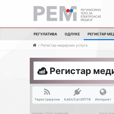
РЕГУЛАТИВА
ОДЛУКЕ
РЕГИСТАР МЕ
Регистар медијских услуга
Регистар меди
Терестријални
Кабл/Сат/ИПТВ
Интернет
Назив / Број дозволе
Зона по