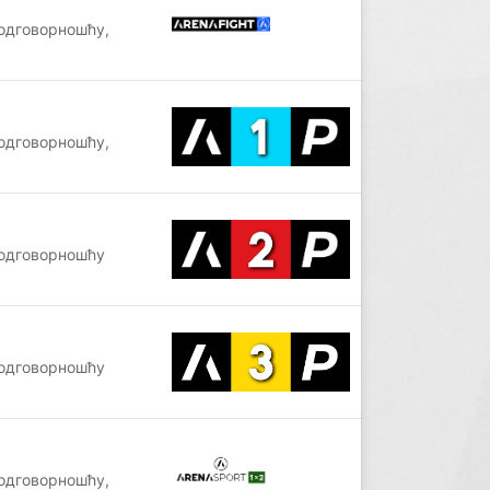
одговорношћу,
одговорношћу,
одговорношћу
одговорношћу
одговорношћу,