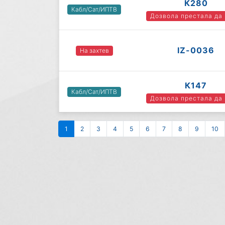
К280
Кабл/Сат/ИПТВ
Дозвола престала да
IZ-0036
На захтев
К147
Кабл/Сат/ИПТВ
Дозвола престала да
1
2
3
4
5
6
7
8
9
10