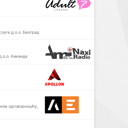
луге д.о.о. Београд
.о.о. Кикинда
ном одговорношћу,