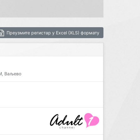
Преузмите регистар у Excel (XLS) формату
М, Ваљево