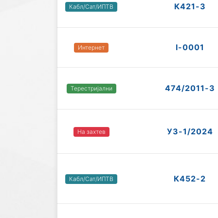
К421-3
Кабл/Сат/ИПТВ
I-0001
Интернет
474/2011-3
Терестријални
УЗ-1/2024
На захтев
К452-2
Кабл/Сат/ИПТВ