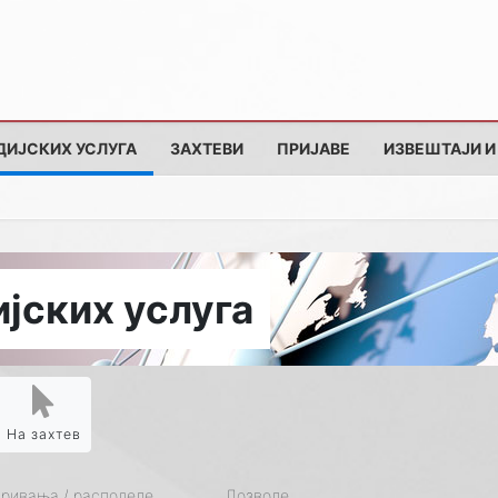
ДИЈСКИХ УСЛУГА
ЗАХТЕВИ
ПРИЈАВЕ
ИЗВЕШТАЈИ И
јских услуга
На захтев
кривања / расподеле
Дозволе