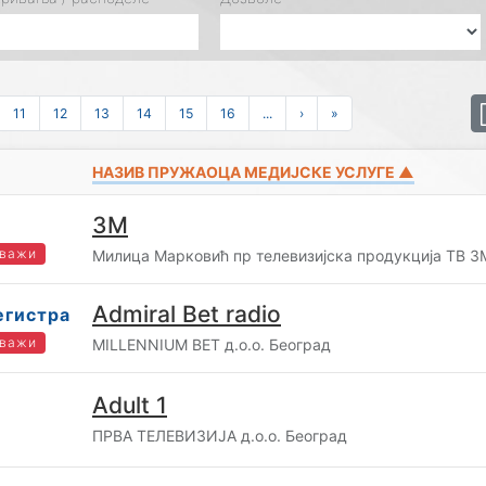
11
12
13
14
15
16
...
›
»
НАЗИВ ПРУЖАОЦА МЕДИЈСКЕ УСЛУГЕ ▲
3М
 важи
Милица Марковић пр телевизијска продукција ТВ 3
Admiral Bet radio
егистра
 важи
MILLENNIUM BET д.о.о. Београд
Adult 1
ПРВА ТЕЛЕВИЗИЈА д.о.о. Београд