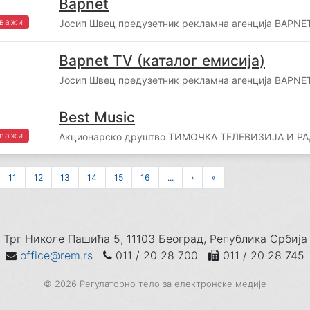
Bapnet
 важи
Јосип Швец предузетник рекламна агенција BAPNET
Bapnet TV (каталог емисија)
Јосип Швец предузетник рекламна агенција BAPNET
Best Music
 важи
Акционарско друштво ТИМОЧКА ТЕЛЕВИЗИЈА И РА
11
12
13
14
15
16
...
›
»
Трг Николе Пашића 5, 11103 Београд, Република Србија
office@rem.rs
011 / 20 28 700
011 / 20 28 745
© 2026 Регулаторно тело за електронске медије