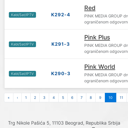
Red
K292-4
Kabl/Sat/IPTV
PINK MEDIA GROUP dru
ograničenom odgovorn
Pink Plus
K291-3
Kabl/Sat/IPTV
PINK MEDIA GROUP dru
ograničenom odgovorn
Pink World
K290-3
Kabl/Sat/IPTV
PINK MEDIA GROUP dru
ograničenom odgovorn
«
‹
1
2
3
4
5
6
7
8
9
10
11
Trg Nikole Pašića 5, 11103 Beograd, Republika Srbija