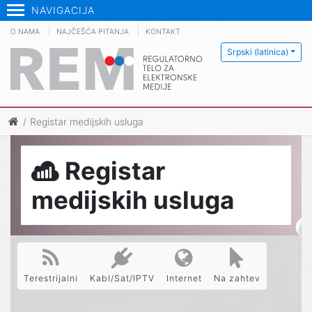
NAVIGACIJA
O NAMA
NAJČEŠĆA PITANJA
KONTAKT
Srpski (latinica)
Registar medijskih usluga
Registar
medijskih usluga
Terestrijalni
Kabl/Sat/IPTV
Internet
Na zahtev