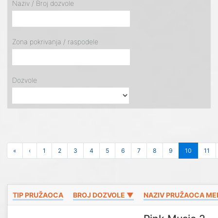
Naziv / Broj dozvole
Zona pokrivanja / raspodele
Dozvole
«
‹
1
2
3
4
5
6
7
8
9
10
11
TIP PRUŽAOCA
BROJ DOZVOLE ▼
NAZIV PRUŽAOCA ME