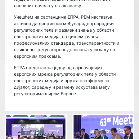
основних начела у оглашавању.
Учешћем на састанцима ЕПРА, РЕМ наставља
активно да доприноси међународној сарадњи
регулаторних тела и размени знања у области
електронских медија, са циљем јачања
професионалних стандарда, транспарентности и
ефикасног регулаторног деловања у складу са
европским праксама.
ЕПРА представља једну од најзначајнијих
европских мрежа регулаторних тела у области
електронских медија и пружа платформу за
дијалог, сарадњу и размену искустава међу
регулаторима широм Европе.