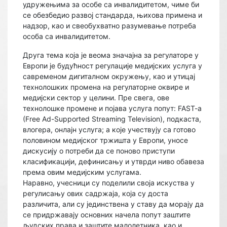
удружењима за особе са инвалидитетом, чиме би
се обезбедио развој стандарда, њихова примена и
надзор, као и свеобухватно разумевање потреба
особа са инвалидитетом.
Друга тема која је веома значајна за регулаторе у
Европи је будућност регулације медијских услуга у
савременом дигиталном окружењу, као и утицај
технолошких промена на регулаторне оквире и
медијски сектор у целини. Пре свега, ове
технолошке промене и појава услуга попут: FAST-a
(Free Ad-Supported Streaming Television), подкаста,
влогера, онлајн услуга; а које учествују са готово
половином медијског тржишта у Европи, уносе
дискусију о потреби да се поново приступи
класификацији, дефинисању и утврди ниво обавеза
према овим медијским услугама.
Наравно, учесници су поделили своја искуства у
регулисању ових садржаја, која су доста
различита, али су јединствена у ставу да морају да
се придржавају основних начела попут заштите
људских права и заштите малолетника, као и