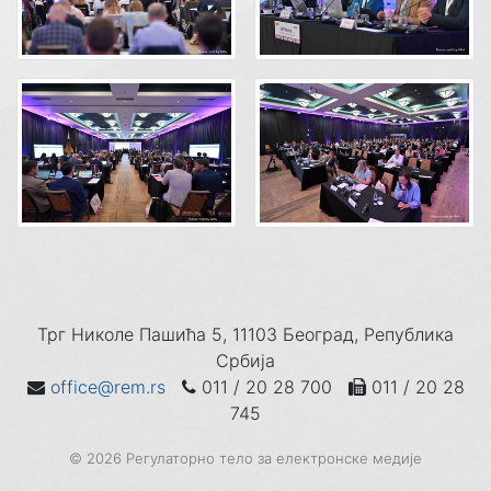
Трг Николе Пашића 5, 11103 Београд, Република
Србија
office@rem.rs
011 / 20 28 700
011 / 20 28
745
© 2026 Регулаторно тело за електронске медије