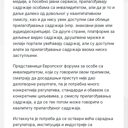
медији, а посебно јавни сервиси, прилагођавају
садржаје особама са инвалидитетом, али да је то и
даље далеко од довољног у квантитативном
смислу, као и да нису увек доступни сви облици
прилагођавања садржаја (нпр. знаковни језик или
аудиодескрипција). Са друге стране, платформе за
дељење видео садржаја, друштвене мреже и
онлајн портали увећавају садржај, али су доступни
алати за прилагођавање садржаја веома ниско
заступљени.
Представници Европског форума за особе са
инвалидитетом, који су говорили овом приликом,
сматрају да досадашњи приступ није дао
делотворне резултате, па је потребна много
конкретнија регулатива, стандарди и обавезе са
конкретним циљевима, у смислу прилагођавања
садржаја, а да се тек потом може говорити о
квалитету прилагођеног садржаја.
Истакнута је потреба да се оствари већа сарадња
регулатора, институција и индустрије са