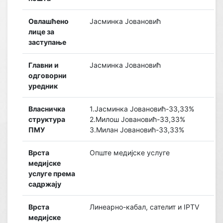
Овлашћено
Јасминка Јовановић
лице за
заступање
Главни и
Јасминка Јовановић
одговорни
уредник
Власничка
1.Јасминка Јовановић-33,33%
структура
2.Милош Јовановић-33,33%
ПМУ
3.Милан Јовановић-33,33%
Врста
Опште медијске услуге
медијске
услуге према
садржају
Врста
Линеарно-кабал, сателит и IPTV
медијске