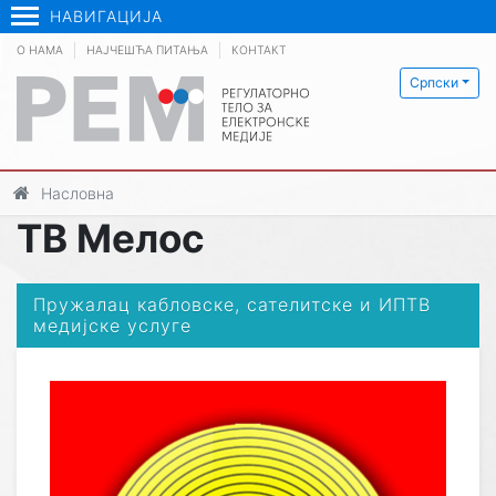
НАВИГАЦИЈА
О НАМА
НАЈЧЕШЋА ПИТАЊА
КОНТАКТ
Српски
Насловна
ТВ Мелос
Пружалац кабловске, сателитске и ИПТВ
медијске услуге