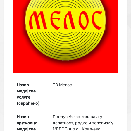
Назив
ТВ Мелос
медијске
услуге
(скраћено)
Назив
Предузеће за издавачку
пружаоца
делатност, радио и телевизију
медијске
МЕЛОС д.о.о., Краљево