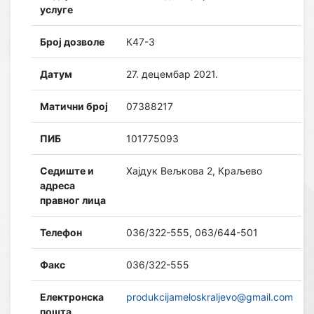
услуге
Број дозволе
К47-3
Датум
27. децембар 2021.
Матични број
07388217
ПИБ
101775093
Седиште и
Хајдук Вељкова 2, Краљево
адреса
правног лица
Телефон
036/322-555, 063/644-501
Факс
036/322-555
Електронска
produkcijameloskraljevo@gmail.com
пошта