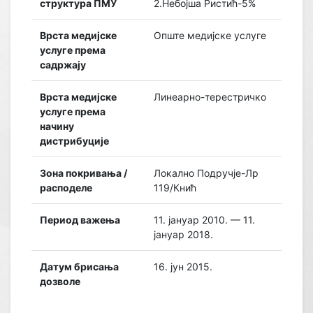
структура ПМУ
2.Небојша Ристић-5%
Врста медијске
Опште медијске услуге
услуге према
садржају
Врста медијске
Линеарно-терестричко
услуге према
начину
дистрибуције
Зона покривања /
Локално Подручје-Лр
расподеле
119/Кнић
Период важења
11. јануар 2010. — 11.
јануар 2018.
Датум брисања
16. јун 2015.
дозволе