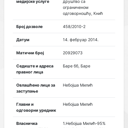
медијске услуге
друштво са
ограниченом
одговорношћу, Кнић
Број дозволе
458/2010-2
Датум
14. фебруар 2014.
Матични број
20929073
Седиште и адреса
Баре бб, Баре
правног лица
Овлашћено лице за
Небојша Милић
заступање
Главни и
Небојша Милић
одговорни уредник
Власничка
1.Небојша Милић-95%