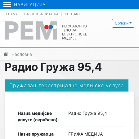
НАВИГАЦИЈА
О НАМА
НАЈЧЕШЋА ПИТАЊА
КОНТАКТ
Српски
Насловна
Радио Гружа 95,4
Пружалац терестријалне медијске услуге
Назив медијске
Радио Гружа 95,4
услуге (скраћено)
Назив пружаоца
ГРУЖА MЕДИЈА