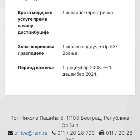
Врста медијске
Линеарно-терестричко
услуге према
начину
дистрибуције
Зона покривања
Локално подручје-Лр 53/
/ расподеле
Врање
Период важења
1. децембар 2008. — 1.
децембар 2024.
Трг Николе Пашића 5, 11103 Београд, Република
Србија
office@rem.rs
011 / 20 28 700
011 / 20 28