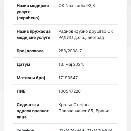
Назив медијске
OK Naxi radio 92,8
услуге
(скраћено)
Назив пружаоца
Радиодифузно друштво ОК
медијске услуге
РАДИО д.о.о., Београд
Број дозволе
288/2008-7
Датум
13. мај 2024.
Матични број
17190547
ПИБ
100547226
Седиште и
Краља Стефана
адреса правног
Првовенчаног 85, Врање
лица
Телефон
017/424-944, 017/400-634