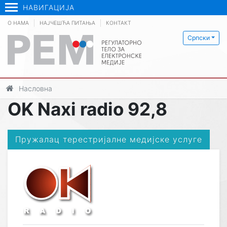
НАВИГАЦИЈА
О НАМА
НАЈЧЕШЋА ПИТАЊА
КОНТАКТ
Српски
Насловна
OK Naxi radio 92,8
Пружалац терестријалне медијске услуге