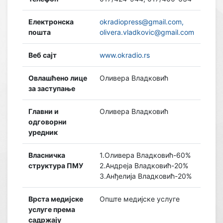
Електронска
okradiopress@gmail.com,
пошта
olivera.vladkovic@gmail.com
Веб сајт
www.okradio.rs
Овлашћено лице
Оливера Владковић
за заступање
Главни и
Оливера Владковић
одговорни
уредник
Власничка
1.Оливера Владковић-60%
структура ПМУ
2.Андреја Владковић-20%
3.Анђелија Владковић-20%
Врста медијске
Опште медијске услуге
услуге према
садржају