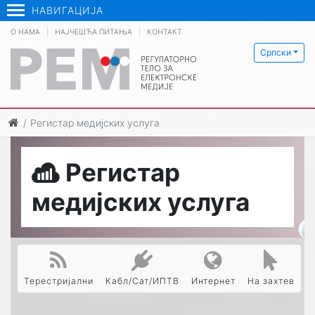
НАВИГАЦИЈА
О НАМА
НАЈЧЕШЋА ПИТАЊА
КОНТАКТ
Српски
Регистар медијских услуга
Регистар
медијских услуга
Терестријални
Кабл/Сат/ИПТВ
Интернет
На захтев