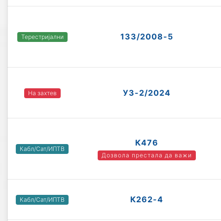
133/2008-5
Терестријални
УЗ-2/2024
На захтев
К476
Кабл/Сат/ИПТВ
Дозвола престала да важи
К262-4
Кабл/Сат/ИПТВ