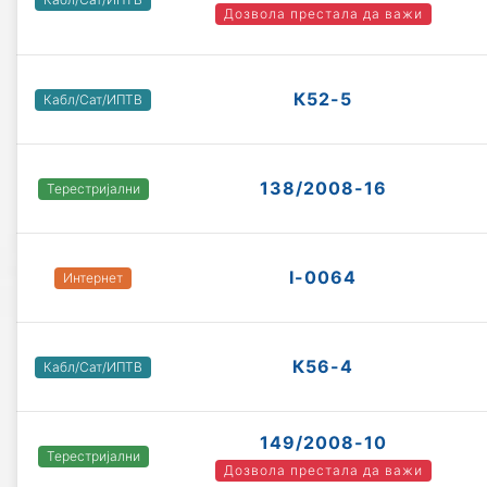
Дозвола престала да важи
К52-5
Кабл/Сат/ИПТВ
138/2008-16
Терестријални
I-0064
Интернет
К56-4
Кабл/Сат/ИПТВ
149/2008-10
Терестријални
Дозвола престала да важи