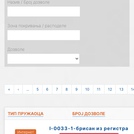
Назив / Број дозволе
Зона покривања / расподеле
Дозволе
«
‹
...
5
6
7
8
9
10
11
12
13
1
ТИП ПРУЖАОЦА
БРОЈ ДОЗВОЛЕ
I-0033-1-брисан из регистра
Интернет