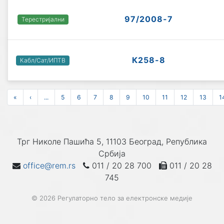
97/2008-7
Терестријални
К258-8
Кабл/Сат/ИПТВ
«
‹
...
5
6
7
8
9
10
11
12
13
1
Трг Николе Пашића 5, 11103 Београд, Република
Србија
office@rem.rs
011 / 20 28 700
011 / 20 28
745
© 2026 Регулаторно тело за електронске медије