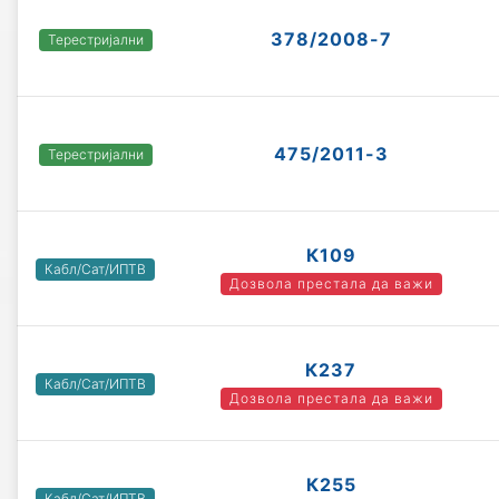
378/2008-7
Терестријални
475/2011-3
Терестријални
К109
Кабл/Сат/ИПТВ
Дозвола престала да важи
К237
Кабл/Сат/ИПТВ
Дозвола престала да важи
К255
Кабл/Сат/ИПТВ