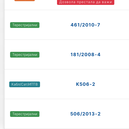
Дозвола престала да важи
461/2010-7
Терестријални
181/2008-4
Терестријални
К506-2
Кабл/Сат/ИПТВ
506/2013-2
Терестријални