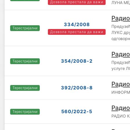
Дозвола престала да важи
ЛУНА МЕД
Радио
334/2008
Предузећ
Терестријални
Дозвола престала да важи
ЛУКС дру
одговор
Радио
354/2008-2
Терестријални
Предузећ
услуге Л
Радио
392/2008-8
Терестријални
ИНФОРМА
Радио
560/2022-5
Терестријални
РАДИО КА