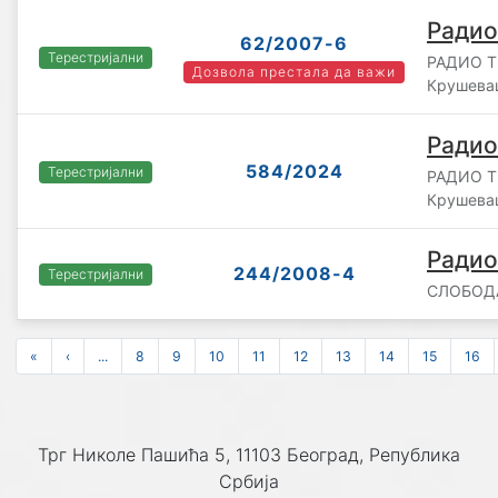
Радио
62/2007-6
Терестријални
РАДИО Т
Дозвола престала да важи
Крушева
Радио
584/2024
Терестријални
РАДИО Т
Крушева
Радио
244/2008-4
Терестријални
СЛОБОДА
«
‹
...
8
9
10
11
12
13
14
15
16
Трг Николе Пашића 5, 11103 Београд, Република
Србија