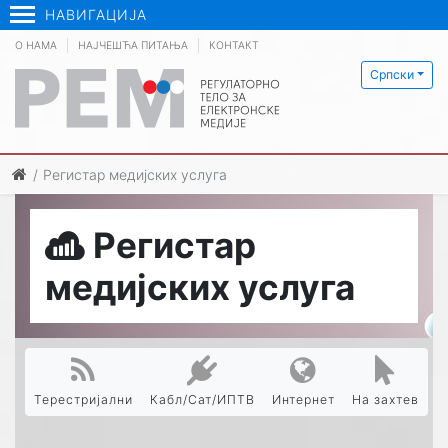
НАВИГАЦИЈА
О НАМА
НАЈЧЕШЋА ПИТАЊА
КОНТАКТ
Српски
Регистар медијских услуга
Регистар
медијских услуга
Терестријални
Кабл/Сат/ИПТВ
Интернет
На захтев