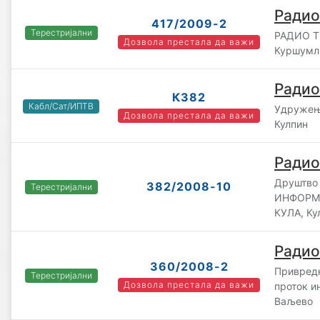
Радио
417/2009-2
Терестријални
РАДИО Т
Дозвола престала да важи
Куршумл
Радио
К382
Кабл/Сат/ИПТВ
Удружењ
Дозвола престала да важи
Кулпин
Радио
Друштво 
382/2008-10
Терестријални
ИНФОРМ
КУЛА, Ку
Радио
360/2008-2
Привредн
Терестријални
Дозвола престала да важи
проток и
Ваљево