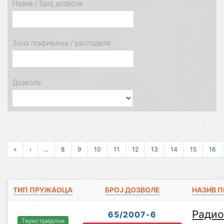
Назив / Број дозволе
Зона покривања / расподеле
Дозволе
«
‹
...
8
9
10
11
12
13
14
15
16
ТИП ПРУЖАОЦА
БРОЈ ДОЗВОЛЕ
НАЗИВ 
Радио
65/2007-6
Терестријални