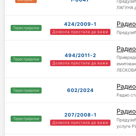
Предузећ
ЛАГУНА д
Радио
424/2009-1
Терестријални
Дозвола престала да важи
Предузећ
Радио
494/2011-2
Привредн
Терестријални
Дозвола престала да важи
емитова
ЛЕСКОВА
Радио
602/2024
Терестријални
Радио ст
Радио
207/2008-1
Терестријални
Предузећ
Дозвола престала да важи
услуге Р