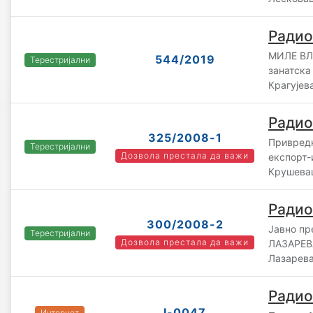
Радио
МИЛЕ ВЛ
544/2019
Терестријални
занатск
Крагујев
Радио
325/2008-1
Привредн
Терестријални
Дозвола престала да важи
експорт-
Крушева
Радио
300/2008-2
Јавно п
Терестријални
Дозвола престала да важи
ЛАЗАРЕВА
Лазарев
Радио
I-0047
Интернет