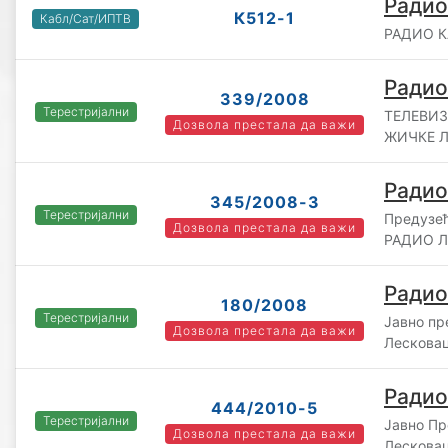
Радио
К512-1
Кабл/Сат/ИПТВ
РАДИО КА
Радио
339/2008
Терестријални
ТЕЛЕВИЗ
Дозвола престала да важи
ЖИЧКЕ Л
Радио
345/2008-3
Терестријални
Предузећ
Дозвола престала да важи
РАДИО ЛИ
Радио
180/2008
Терестријални
Јавно п
Дозвола престала да важи
Лескова
Радио
444/2010-5
Терестријални
Јавно П
Дозвола престала да важи
Лескова