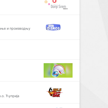
ање и производњу
.о. Ћуприја