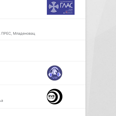
А ПРЕС, Младеновац
ња