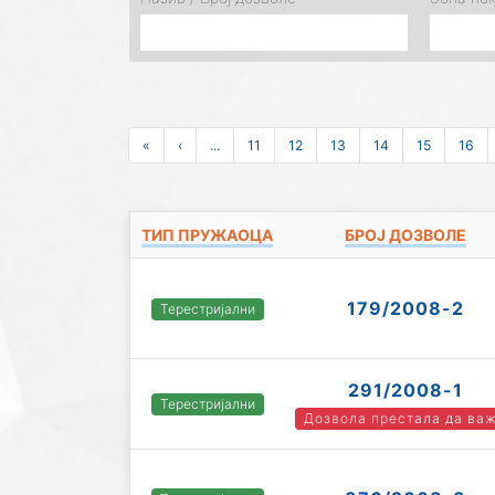
«
‹
...
11
12
13
14
15
16
ТИП ПРУЖАОЦА
БРОЈ ДОЗВОЛЕ
179/2008-2
Терестријални
291/2008-1
Терестријални
Дозвола престала да ва