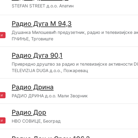
STEFAN STREET д.о.о. Апатин
Радио Дуга М 94,3
Душанка Милошевић предузетник, радио и телевизијске а
жи
ПЧИЊЕ, Трговиште
Радио Дуга 90,1
Привредно друштво за радио и телевизијске активности 
TELEVIZIJA DUGA д.о.о., Пожаревац
Радио Дрина
жи
РАДИО ДРИНА д.о.о. Мали Зворник
Радио Дор
жи
НВО СОВИЦЕ, Београд