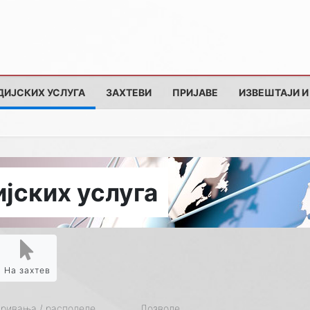
ДИЈСКИХ УСЛУГА
ЗАХТЕВИ
ПРИЈАВЕ
ИЗВЕШТАЈИ И
јских услуга
На захтев
кривања / расподеле
Дозволе