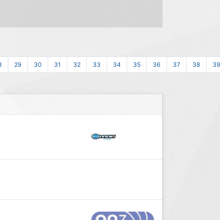
8
29
30
31
32
33
34
35
36
37
38
3