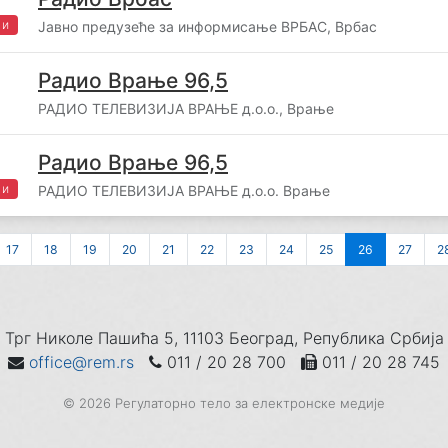
жи
Јавно предузеће за информисање ВРБАС, Врбас
Радио Врање 96,5
РАДИО ТЕЛЕВИЗИЈА ВРАЊЕ д.о.о., Врање
Радио Врање 96,5
жи
РАДИО ТЕЛЕВИЗИЈА ВРАЊЕ д.о.о. Врање
17
18
19
20
21
22
23
24
25
26
27
2
Трг Николе Пашића 5, 11103 Београд, Република Србија
office@rem.rs
011 / 20 28 700
011 / 20 28 745
© 2026 Регулаторно тело за електронске медије