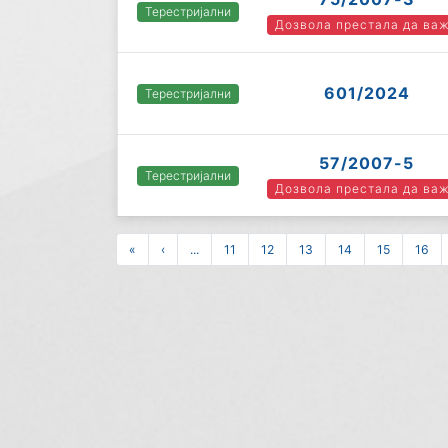
Терестријални
Дозвола престала да ва
601/2024
Терестријални
57/2007-5
Терестријални
Дозвола престала да ва
«
‹
...
11
12
13
14
15
16