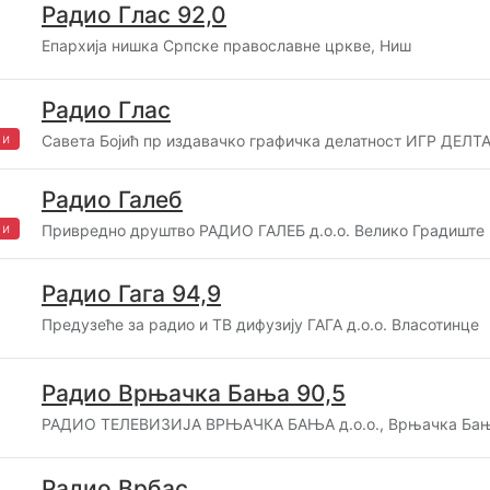
Радио Глас 92,0
Епархија нишка Српске православне цркве, Ниш
Радио Глас
жи
Савета Бојић пр издавачко графичка делатност ИГР ДЕЛТ
Радио Галеб
жи
Привредно друштво РАДИО ГАЛЕБ д.о.о. Велико Градиште
Радио Гага 94,9
Предузеће за радио и ТВ дифузију ГАГА д.о.о. Власотинце
Радио Врњачка Бања 90,5
РАДИО ТЕЛЕВИЗИЈА ВРЊАЧКА БАЊА д.о.о., Врњачка Ба
Радио Врбас