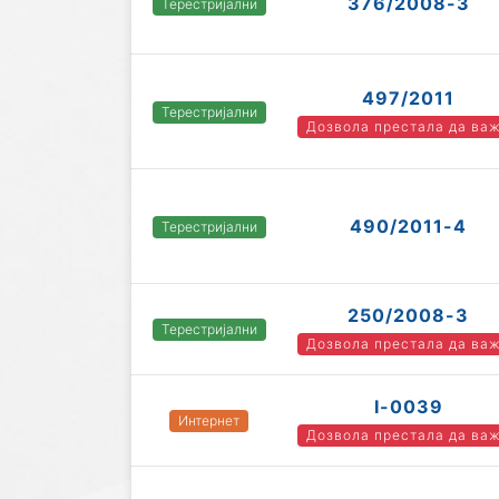
376/2008-3
Терестријални
497/2011
Терестријални
Дозвола престала да ва
490/2011-4
Терестријални
250/2008-3
Терестријални
Дозвола престала да ва
I-0039
Интернет
Дозвола престала да ва