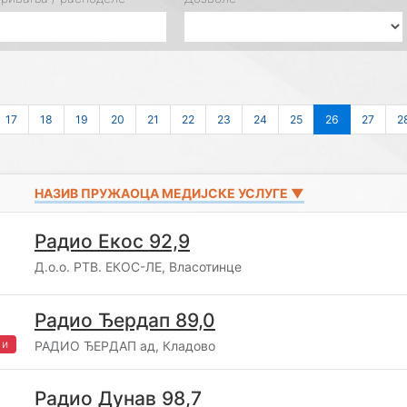
17
18
19
20
21
22
23
24
25
26
27
2
НАЗИВ ПРУЖАОЦА МЕДИЈСКЕ УСЛУГЕ ▼
Радио Екос 92,9
Д.o.o. РТВ. ЕКОС-ЛЕ, Власотинце
Радио Ђердап 89,0
жи
РАДИО ЂЕРДАП ад, Кладово
Радио Дунав 98,7