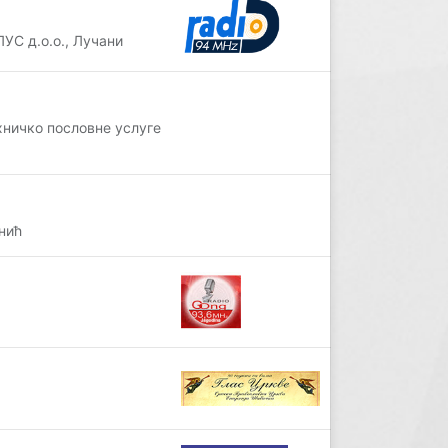
УС д.о.о., Лучани
хничко пословне услуге
нић