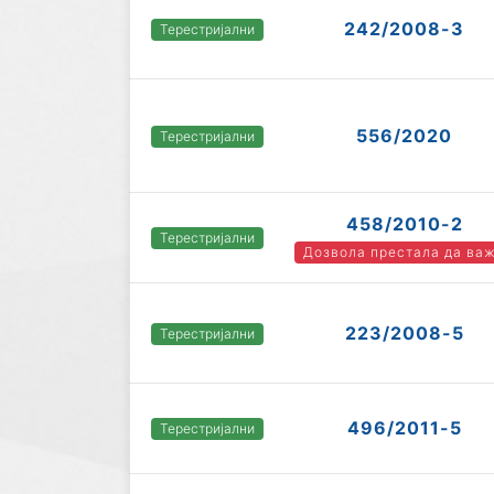
242/2008-3
Терестријални
556/2020
Терестријални
458/2010-2
Терестријални
Дозвола престала да ва
223/2008-5
Терестријални
496/2011-5
Терестријални