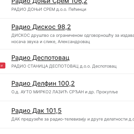
Радио Доњи Срем 106,2
РАДИО ДОЊИ СРЕМ д.о.о. Пећинци
Радио Дискос 98,2
ДИСКОС друштво са ограниченом одговорношћу за издав
носача звука и слике, Александровац
Радио Деспотовац
жи
РАДИО СТАНИЦА ДЕСПОТОВАЦ д.о.о. Деспотовац
Радио Делфин 100,2
О.д. АУТО МИРКО2 ЛАЗИЋ СРЂАН и др. Прокупље
Радио Дак 101,5
ДАК предузеће за радио-телевизију и друге делатности д.о