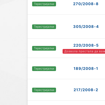
270/2008-8
Терестријални
305/2008-4
Терестријални
220/2008-5
Терестријални
Дозвола престала да ва
189/2008-1
Терестријални
217/2008-2
Терестријални