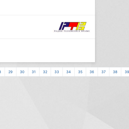
8
29
30
31
32
33
34
35
36
37
38
3