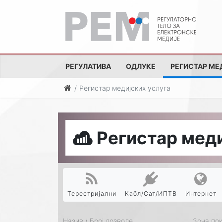
РЕГУЛАТИВА
ОДЛУКЕ
РЕГИСТАР МЕ
Регистар медијских услуга
Регистар меди
Терестријални
Кабл/Сат/ИПТВ
Интернет
Назив / Број дозволе
Зона по