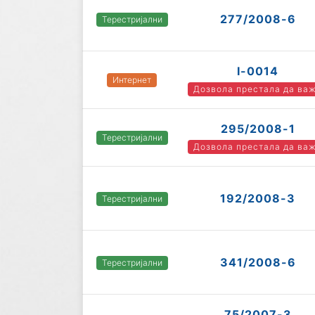
277/2008-6
Терестријални
I-0014
Интернет
Дозвола престала да ва
295/2008-1
Терестријални
Дозвола престала да ва
192/2008-3
Терестријални
341/2008-6
Терестријални
75/2007-3