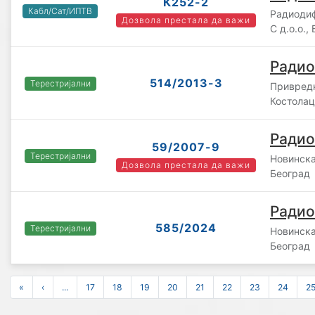
К252-2
Кабл/Сат/ИПТВ
Радиоди
Дозвола престала да важи
С д.о.о.,
Радио
514/2013-3
Терестријални
Привредн
Костолац
Радио
59/2007-9
Терестријални
Новинска
Дозвола престала да важи
Београд
Радио
585/2024
Терестријални
Новинска
Београд
«
‹
...
17
18
19
20
21
22
23
24
2