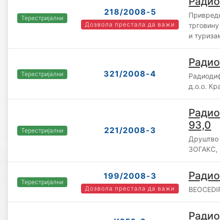
Радио
218/2008-5
Привредн
Терестријални
Дозвола престала да важи
трговину
и туриза
Радио
321/2008-4
Терестријални
Радиоди
д.о.о. Кр
Радио
93,0
221/2008-3
Терестријални
Друштво 
ЗОГАКС,
Радио
199/2008-3
Терестријални
Дозвола престала да важи
BEOCEDIP
Радио