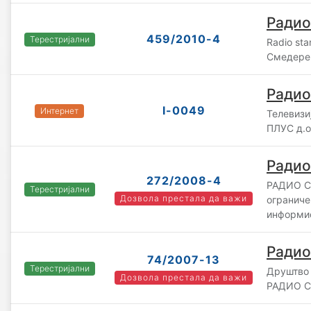
Радио
459/2010-4
Терестријални
Radio sta
Смедере
Радио
I-0049
Интернет
Телевизи
ПЛУС д.о
Радио
272/2008-4
РАДИО С
Терестријални
Дозвола престала да важи
ограниче
информи
Радио
74/2007-13
Терестријални
Друштво 
Дозвола престала да важи
РАДИО С