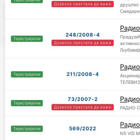
Дозвола престала да важи
друштво 
Смедере
Радио
248/2008-4
Предузећ
Терестријални
Дозвола престала да важи
активнос
Љубовија
Радио
211/2008-4
Терестријални
Акциона
ТЕЛЕВИЗ
Радио
73/2007-2
Терестријални
Дозвола престала да важи
РАДИО С
Радио
569/2022
Терестријални
NS VID M