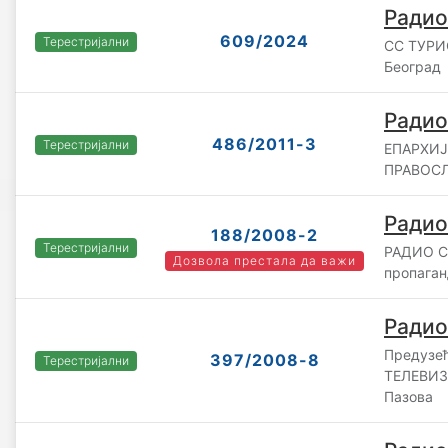
Радио
609/2024
Терестријални
СС ТУРИ
Београд
Радио
486/2011-3
Терестријални
ЕПАРХИЈ
ПРАВОСЛ
Радио
188/2008-2
Терестријални
РАДИО СР
Дозвола престала да важи
пропаган
Радио
Предузе
397/2008-8
Терестријални
ТЕЛЕВИЗИ
Пазова