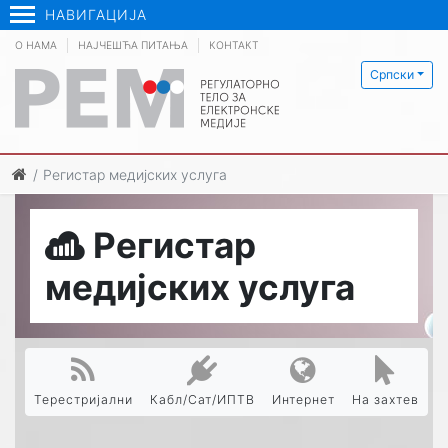
НАВИГАЦИЈА
О НАМА
НАЈЧЕШЋА ПИТАЊА
КОНТАКТ
Српски
Регистар медијских услуга
Регистар
медијских услуга
Терестријални
Кабл/Сат/ИПТВ
Интернет
На захтев