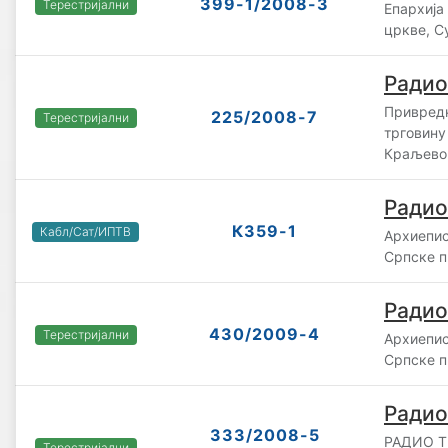
399-1/2008-3
Терестријални
Епархија
цркве, С
Радио
Привредн
225/2008-7
Терестријални
трговину
Краљево
Радио
К359-1
Кабл/Сат/ИПТВ
Архиепис
Српске п
Радио
430/2009-4
Терестријални
Архиепис
Српске п
Радио
333/2008-5
РАДИО Т
Терестријални