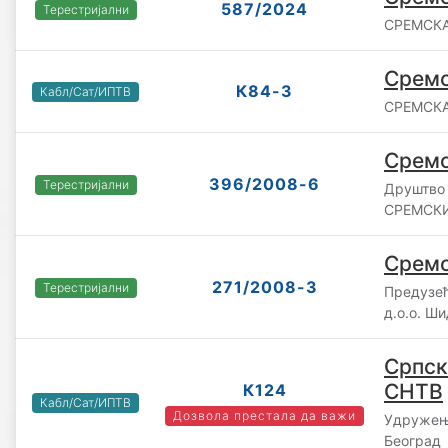
587/2024
Терестријални
СРЕМСКА
Сремс
К84-3
Кабл/Сат/ИПТВ
СРЕМСКА
Сремс
396/2008-6
Терестријални
Друштво 
СРЕМСКИ
Сремс
271/2008-3
Терестријални
Предузе
д.о.о. Ши
Српск
СНТВ
К124
Кабл/Сат/ИПТВ
Дозвола престала да важи
Удружењ
Београд