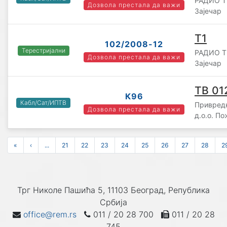
РАДИО Т
Дозвола престала да важи
Зајечар
Т1
102/2008-12
Терестријални
РАДИО Т
Дозвола престала да важи
Зајечар
ТВ 01
К96
Кабл/Сат/ИПТВ
Привредн
Дозвола престала да важи
д.о.о. П
«
‹
...
21
22
23
24
25
26
27
28
2
Трг Николе Пашића 5, 11103 Београд, Република
Србија
office@rem.rs
011 / 20 28 700
011 / 20 28
745