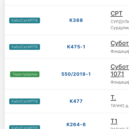
СРТ
К368
Кабл/Сат/ИПТВ
СУРДУЛИ
Сурдули
Субот
К475-1
Кабл/Сат/ИПТВ
Фондаци
Субот
107,1
550/2019-1
Терестријални
Фондаци
Т.
К477
Кабл/Сат/ИПТВ
ТАЧНО д.
Т1
К264-6
Кабл/Сат/ИПТВ