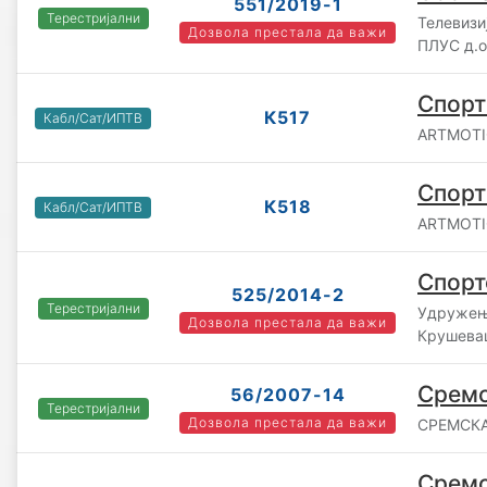
551/2019-1
Терестријални
Телевизи
Дозвола престала да важи
ПЛУС д.о
Спорт
К517
Кабл/Сат/ИПТВ
ARTMOTIO
Спорт
К518
Кабл/Сат/ИПТВ
ARTMOTIO
Спорт
525/2014-2
Терестријални
Удружењ
Дозвола престала да важи
Крушева
Сремс
56/2007-14
Терестријални
Дозвола престала да важи
СРЕМСКА
Сремс