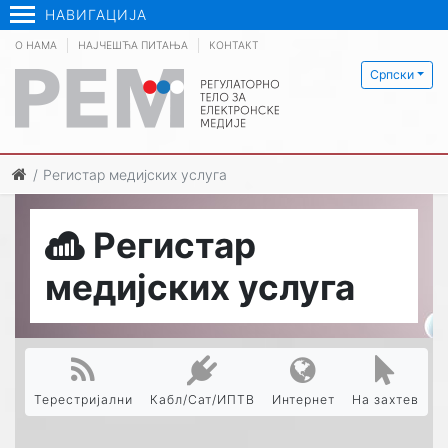
НАВИГАЦИЈА
О НАМА
НАЈЧЕШЋА ПИТАЊА
КОНТАКТ
Српски
Регистар медијских услуга
Регистар
медијских услуга
Терестријални
Кабл/Сат/ИПТВ
Интернет
На захтев