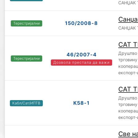
САНЏАК Т
Санџа
150/2008-8
Терестријални
САНЏАК Т
САТ Т
Друштво
46/2007-4
Терестријални
трговину
Дозвола престала да важи
коопера
експорт-
САТ Т
Друштво
К58-1
Кабл/Сат/ИПТВ
трговину
коопера
експорт-
Све н