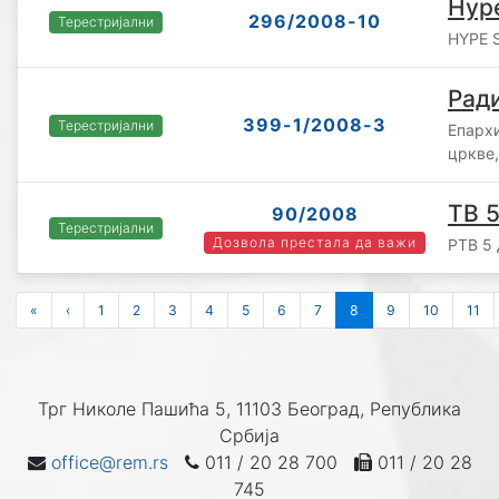
Hyp
296/2008-10
Терестријални
HYPE S
Рад
399-1/2008-3
Терестријални
Епархи
цркве,
ТВ 
90/2008
Терестријални
Дозвола престала да важи
РТВ 5 
«
‹
1
2
3
4
5
6
7
8
9
10
11
Трг Николе Пашића 5, 11103 Београд, Република
Србија
office@rem.rs
011 / 20 28 700
011 / 20 28
745