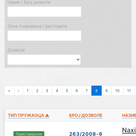
Назив / Број дозволе
Зона покривања / расподеле
Дозволе
«
‹
1
2
3
4
5
6
7
8
9
10
11
ТИП ПРУЖАОЦА ▲
БРОЈ ДОЗВОЛЕ
НАЗИ
Naxi
263/2008-6
Терестријални