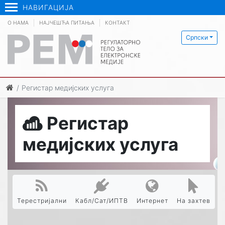
НАВИГАЦИЈА
О НАМА
НАЈЧЕШЋА ПИТАЊА
КОНТАКТ
Српски
Регистар медијских услуга
Регистар
медијских услуга
Терестријални
Кабл/Сат/ИПТВ
Интернет
На захтев