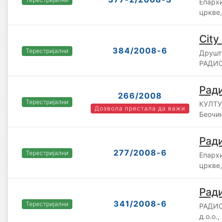
Епархи
цркве,
City
384/2008-6
Терестријални
Друшт
РАДИО
Ради
266/2008
Терестријални
КУЛТУ
Дозвола престала да важи
Беочи
Ради
277/2008-6
Терестријални
Епарх
цркве
Рад
341/2008-6
Терестријални
РАДИ
д.о.о.