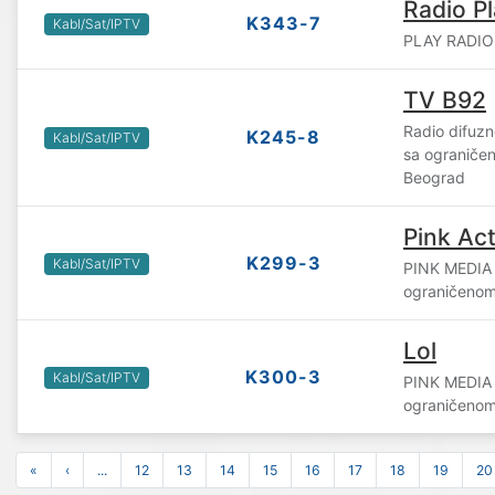
Radio P
K343-7
Kabl/Sat/IPTV
PLAY RADIO
TV B92
Radio difuz
K245-8
Kabl/Sat/IPTV
sa ograniče
Beograd
Pink Ac
K299-3
Kabl/Sat/IPTV
PINK MEDIA
ograničenom
Lol
K300-3
Kabl/Sat/IPTV
PINK MEDIA
ograničenom
«
‹
...
12
13
14
15
16
17
18
19
20