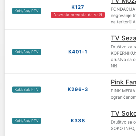
TV Moz
K127
FONDACIJA M
Kabl/Sat/IPTV
Dozvola prestala da važi
negovanje tr
na teritoriji
TV Sez
Društvo za ra
K401-1
Kabl/Sat/IPTV
KOPERNIKU
društvo sa 
Niš
Pink Fam
K296-3
Kabl/Sat/IPTV
PINK MEDIA
ograničenom
TV Soko
K338
Kabl/Sat/IPTV
Društvo sa 
SOKO INFO,