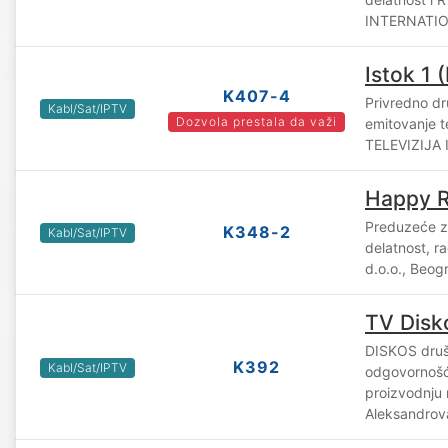
INTERNATIO
Istok 1 (
K407-4
Privredno dr
Kabl/Sat/IPTV
Dozvola prestala da važi
emitovanje t
TELEVIZIJA 
Happy R
Preduzeće z
K348-2
Kabl/Sat/IPTV
delatnost, ra
d.o.o., Beog
TV Disk
DISKOS druš
K392
Kabl/Sat/IPTV
odgovornošć
proizvodnju 
Aleksandrov