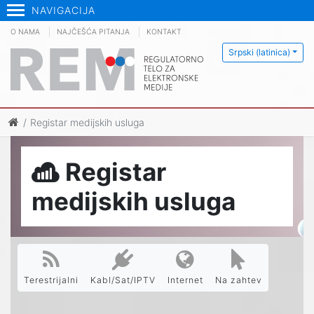
NAVIGACIJA
O NAMA
NAJČEŠĆA PITANJA
KONTAKT
Srpski (latinica)
Registar medijskih usluga
Registar
medijskih usluga
Terestrijalni
Kabl/Sat/IPTV
Internet
Na zahtev