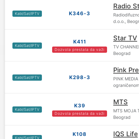
Radio S
K346-3
Kabl/Sat/IPTV
Radiodifuzn
d.o.o., Beog
Star TV
K411
Kabl/Sat/IPTV
TV CHANNEL
Dozvola prestala da važi
Beograd
Pink Pr
K298-3
Kabl/Sat/IPTV
PINK MEDIA
ograničenom
MTS
K39
Kabl/Sat/IPTV
MTS MOJA T
Dozvola prestala da važi
Beograd
IQS Life
K108
Kabl/Sat/IPTV