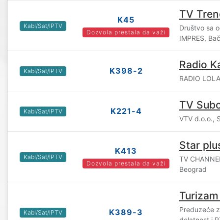
TV Tren
K45
Kabl/Sat/IPTV
Društvo sa 
Dozvola prestala da važi
IMPRES, Bač
Radio Ka
K398-2
Kabl/Sat/IPTV
RADIO LOLA 
TV Subo
K221-4
Kabl/Sat/IPTV
VTV d.o.o., 
Star plu
K413
Kabl/Sat/IPTV
TV CHANNEL
Dozvola prestala da važi
Beograd
Turizam
Preduzeće z
K389-3
Kabl/Sat/IPTV
delatnost i 