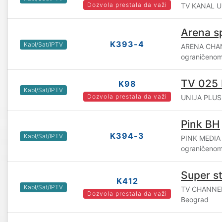
Dozvola prestala da važi
TV KANAL UL
Arena s
K393-4
Kabl/Sat/IPTV
ARENA CHAN
ograničenom
TV 025 
K98
Kabl/Sat/IPTV
Dozvola prestala da važi
UNIJA PLUS 
Pink BH
K394-3
Kabl/Sat/IPTV
PINK MEDIA
ograničenom
Super s
K412
Kabl/Sat/IPTV
TV CHANNEL
Dozvola prestala da važi
Beograd