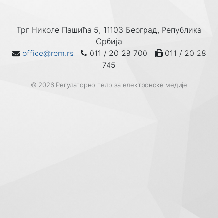
Трг Николе Пашића 5, 11103 Београд, Република
Србија
office@rem.rs
011 / 20 28 700
011 / 20 28
745
© 2026 Регулаторно тело за електронске медије