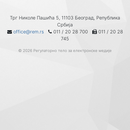
Трг Николе Пашића 5, 11103 Београд, Република
Србија
office@rem.rs
011 / 20 28 700
011 / 20 28
745
© 2026 Регулаторно тело за електронске медије