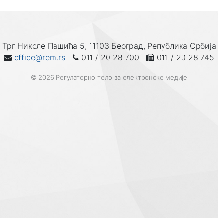
Трг Николе Пашића 5, 11103 Београд, Република Србија
office@rem.rs
011 / 20 28 700
011 / 20 28 745
© 2026 Регулаторно тело за електронске медије