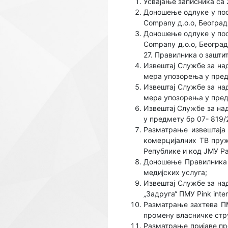
Усвајање записника са 
Доношење одлуке у пос
Company д.о.о, Београд
Доношење одлуке у пос
Company д.о.о, Београд
27. Правилника о зашти
Извештај Службе за на
мера упозорења у пред
Извештај Службе за на
мера упозорења у пред
Извештај Службе за на
у предмету бр 07- 819/
Разматрање извештаја 
комерцијалних ТВ пруж
Републике и код ЈМУ Ра
Доношење Правилника 
медијских услуга;
Извештај Службе за на
„Задруга“ ПМУ Pink inter
Разматрање захтева ПМУ
промену власничке стр
Разматрање пријаве про