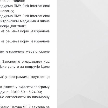
 2020. године;
јима ПМУ Pink International
лашавању;
јима ПМУ Pink International
лектронским медијима и члана
сији „Хит твит“;
 из решења којим је изречена
 из решења којим је изречена
јим је изречена мера опомене
са Законом о оглашавању код
ске услуге за подручје Целе
ња“ у програмима пружалаца
т изнете у ријалити програму
одине, 22:00:50 – 5:24:00;
ање сагласности на планирану
адио Лагуна 93,7, захтева за