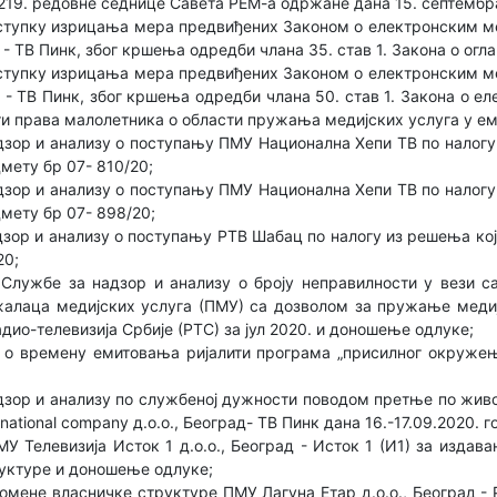
219. редовне седнице Савета РЕМ-а одржане дана 15. септембра
тупку изрицања мера предвиђених Законом о електронским меди
 - ТВ Пинк, због кршења одредби члана 35. став 1. Закона о ог
тупку изрицања мера предвиђених Законом о електронским меди
 - ТВ Пинк, због кршења одредби члана 50. став 1. Закона о е
ти права малолетника о области пружања медијских услуга у еми
дзор и анализу о поступању ПМУ Национална Хепи ТВ по налогу
мету бр 07- 810/20;
дзор и анализу о поступању ПМУ Национална Хепи ТВ по налогу
мету бр 07- 898/20;
дзор и анализу о поступању РТВ Шабац по налогу из решења ко
20;
Службе за надзор и анализу о броју неправилности у вези 
алаца медијских услуга (ПМУ) са дозволом за пружање медиј
дио-телевизија Србије (РТС) за јул 2020. и доношење одлуке;
о времену емитовања ријалити програма „присилног окруже
дзор и анализу по службеној дужности поводом претње по живо
national company д.о.о., Београд- ТВ Пинк дана 16.-17.09.2020. г
 Телевизија Исток 1 д.о.о., Београд - Исток 1 (И1) за издав
уктуре и доношење одлуке;
мене власничке структуре ПМУ Лагуна Етар д.о.о., Београд - Р