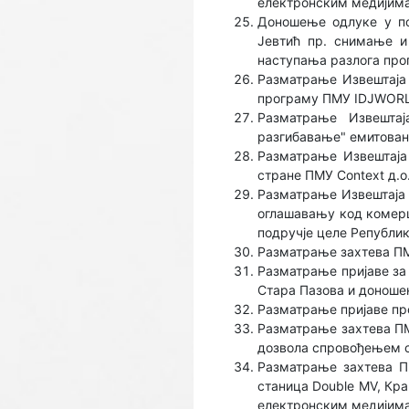
електронским медијима
Доношење одлуке у по
Јевтић пр. снимање и
наступања разлога про
Разматрање Извештаја 
програму ПМУ IDJWORLD 
Разматрање Извешта
разгибавање" емитоване
Разматрање Извештаја
стране ПМУ Context д.о
Разматрање Извештаја 
оглашавању код комерц
подручје целе Републик
Разматрање захтева ПМ
Разматрање пријаве за 
Стара Пазова и доноше
Разматрање пријавe пр
Разматрање захтева ПМУ
дозвола спровођењем с
Разматрање захтева П
станица Double MV, Кра
електронским медијима