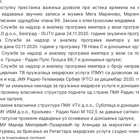
;
ступку престанка важења дозволе пре истека времена на к
 издавање звучних записа и музике Мега Мареново, Марено
писаних одредбом члана 99. Закона о електронским медијима
Службе за надзор и анализу програма емитера у вези програ
д.о.о., Београд - IDJTV дана 24.11.2020. године (музички про
ја Службе за надзор и анализу програма емитера у ве
 дана 02.11.2020. године у програму ТВ Нова С и доношење од
 Службе за надзор и анализу програма емитера у вези са 
.о. Гроцка - Радио Пулс Гроцка 88,7 и доношење одлуке;
Службе за надзор и анализу програма емитера о броју неправ
ијалних ТВ пружалаца медијских услуга (ПМУ) са дозволом за
е и код ЈМУ Радио-Телевизија Србије (РТС) за децембар 2020. 
У за умањење накнаде за пружање медијске услуге и доноше
промену власничке структуре поднете од стране ПМУ Радио тел
ње одлуке;
омене власничке структуре ПМУ VTV д.о.о., Суботица и доноше
 ИБМ д.о.о., Краљево - Радио Naxi М 102,5 за давање сагласн
татусне промене издвајање уз оснивање и доношење одлуке;
МУ Марија Милојевић-Лазаревић пр Агенција за маркетинг и
гујевац за брисање из Регистара медијских услуга сходно члану 
 и доношење одлуке;