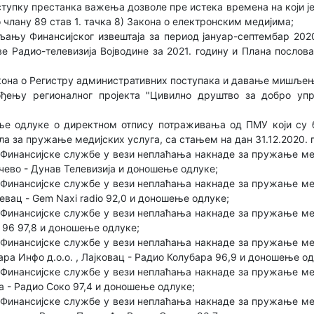
упку престанка важења дозволе пре истека времена на који је 
 члану 89 став 1. тачка 8) Закона о електронским медијима;
ању Финансијског извештаја за период јануар-септембар 202
е Радио-телевизија Војводине за 2021. годину и Плана послов
она о Регистру административних поступака и давање мишље
ђењу регионалног пројекта "Цивилно друштво за добро уп
е одлуке о директном отпису потраживања од ПМУ који су б
ола за пружање медијских услуга, са стањем на дан 31.12.2020. 
Финансијске службе у вези неплаћања накнаде за пружање ме
нчево - Дунав Телевизија и доношење одлуке;
Финансијске службе у вези неплаћања накнаде за пружање ме
ревац - Gem Naxi radio 92,0 и доношење одлуке;
Финансијске службе у вези неплаћања накнаде за пружање ме
о 96 97,8 и доношење одлуке;
Финансијске службе у вези неплаћања накнаде за пружање ме
ара Инфо д.о.о. , Лајковац - Радио Колубара 96,9 и доношење од
Финансијске службе у вези неплаћања накнаде за пружање ме
ја - Радио Соко 97,4 и доношење одлуке;
Финансијске службе у вези неплаћања накнаде за пружање ме