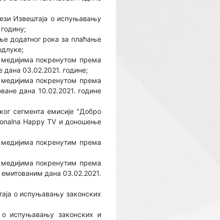
вези Извештаја о испуњавању
 годину;
ње додатног рока за плаћање
одлуке;
 медијима покренутом према
 дана 03.02.2021. године;
 медијима покренутом према
ване дана 10.02.2021. године
ког сегмента емисије "Добро
cionalna Happy TV и доношење
 медијима покренутим према
 медијима покренутим према
" емитованим дана 03.02.2021.
штаја о испуњавању законских
а о испуњавању законских и