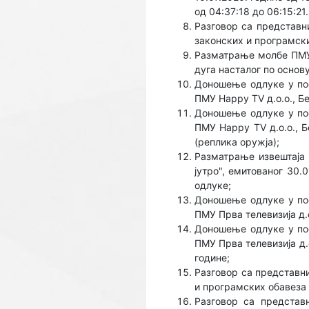
од 04:37:18 до 06:15:21
Разговор са представн
законских и програмски
Разматрање молбе ПМУ 
дуга насталог по осно
Доношење одлуке у по
ПМУ Happy TV д.о.о., Б
Доношење одлуке у по
ПМУ Happy TV д.о.о., Б
(реплика оружја);
Разматрање извештаја 
јутро", емитованог 30.
одлуке;
Доношење одлуке у по
ПМУ Прва телевизија д.о
Доношење одлуке у по
ПМУ Прва телевизија д.
године;
Разговор са представни
и програмских обавеза 
Разговор са представ