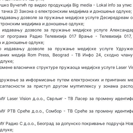
ко Вучетић пр видео продукција Big media - Lokal info за упис
1. тачка 2) Закона о електронским медијима и доношење одлуке;
издавању дозволе за пружање медијске услуге Десиредреам о.д
ектронским медијима и доношење одлуке;
 издавању дозволе за пружање медијске услуге Александа
ког програма Радио Телевизија 017 Врање - Телевизија 017,
 и доношење одлуке;
о издавању дозволе за пружање медијске услуге Удруж
аних медија Rom Press, Beograd - ТВ Инфо 24, сходно члан
длуке;
мене власничке структуре пружаоца медијске услуге Laser Visi
ружење за информисање путем електронских и принтаних мед
сагласности за приступ другом мултиплексу у зонама рас
У Laser Vision д.о.о., Сврљиг - ТВ Ласер за промену иденти
МУ РТВ Среће д.о.о., Сомбор - ТВ Среће за промену идентиф
У Радио С д.о.о., Београд за допунско покривање подручјa Но
длуке;