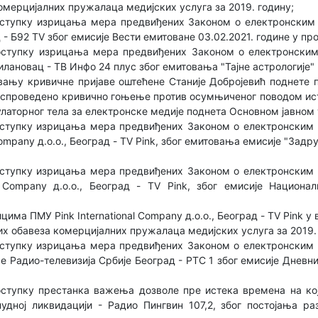
мерцијалних пружалаца медијских услуга за 2019. годину;
ступку изрицања мера предвиђених Законом о електронским
д - Б92 TV због емисије Вести емитоване 03.02.2021. године у п
ступку изрицања мера предвиђених Законом о електронски
илановац - ТВ Инфо 24 плус због емитовања "Тајне астрологије
ању кривичне пријаве оштећене Станије Добројевић поднете 
 је спроведено кривично гоњење против осумњиченог поводом ист
улаторног тела за електронске медије поднета Основном јавном
ступку изрицања мера предвиђених Законом о електронским 
Company д.о.о., Београд - TV Pink, због емитовања емисије "Задр
ступку изрицања мера предвиђених Законом о електронским 
l Company д.о.о., Београд - TV Pink, због емисије Национ
цима ПМУ Pink International Company д.о.о., Београд - TV Pink 
х обавеза комерцијалних пружалаца медијских услуга за 2019.
ступку изрицања мера предвиђених Законом о електронским 
е Радио-телевизија Србије Београд - РТС 1 због емисије Дневни
ступку престанка важења дозволе пре истека времена на кој
инудној ликвидацији - Радио Пингвин 107,2, због постојања р