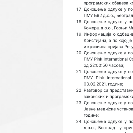
програмских обавеза ко
Доношење одлуке у по
ПМУ Б92 д.о.о., Београ
Доношење одлуке у по
Комерц д.о.о., Горњи М
Информација о одбацив
Кристијана, а по којој
и кривична пријава Рег
Доношење одлуке у по
ПМУ Pink International 
од 22:00:50 часова;
Доношење одлуке у по
ПМУ Pink Internationa
03.02.2021. године;
Разговор са представни
законских и програмски
Доношење одлуке у по
Јавнe медијске установ
године;
Доношење одлуке у по
д.о.о., Београд- у пр