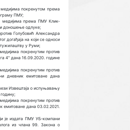
 медијима покренутом према
рограму ПМУ;
м медијима према ПМУ Клик-
" и доношење одлуке;
против Голубовић Александра
ог догађаја на који се односи
 тужилаштву у Руми;
медијима покренутим против
уга 4" дана 16.09.2020. године
медијима покренутим против
ални дневник емитоване дана
у вези Извештаја о испуњавању
 годину;
медијима покренутим против
к емитоване дана 03.02.2021.
и је издата ПМУ УБ-компани
азлога из члана 99. Закона о