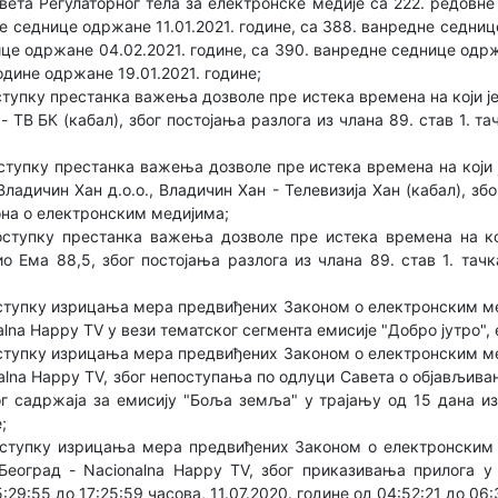
ета Регулаторног тела за електронске медије са 222. редовне
не седнице одржане 11.01.2021. године, са 388. ванредне седниц
це одржане 04.02.2021. године, са 390. ванредне седнице одржа
одине одржане 19.01.2021. године;
упку престанка важења дозволе пре истека времена на који је и
 - ТВ БК (кабал), због постојања разлога из члана 89. став 1. т
тупку престанка важења дозволе пре истека времена на који
ладичин Хан д.о.о., Владичин Хан - Телевизија Хан (кабал), зб
кона о електронским медијима;
ступку престанка важења дозволе пре истека времена на ко
дио Ема 88,5, због постојања разлога из члана 89. став 1. тач
ступку изрицања мера предвиђених Законом о електронским м
nalna Happy TV у вези тематског сегмента емисије "Добро јутро", 
ступку изрицања мера предвиђених Законом о електронским м
onalna Happy TV, због непоступања по одлуци Савета о објављи
 садржаја за емисију "Боља земља" у трајању од 15 дана и
;
ступку изрицања мера предвиђених Законом о електронским
Београд - Nacionalna Happy TV, због приказивања прилога у
5:29:55 до 17:25:59 часова, 11.07.2020. године од 04:52:21 до 06: