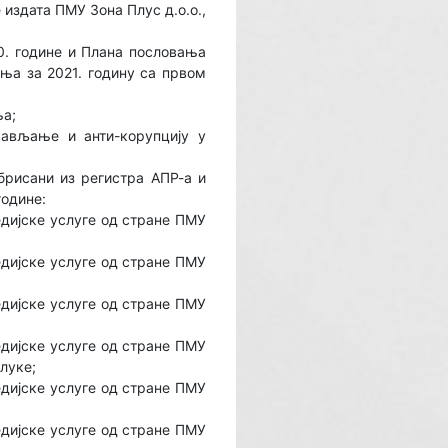
издата ПМУ Зона Плус д.о.о.,
0. године и Плана пословања
ања за 2021. годину са првом
ња;
рављање и анти-корупцију у
рисани из регистра АПР-а и
године:
дијске услуге од стране ПМУ
дијске услуге од стране ПМУ
дијске услуге од стране ПМУ
дијске услуге од стране ПМУ
луке;
дијске услуге од стране ПМУ
дијске услуге од стране ПМУ