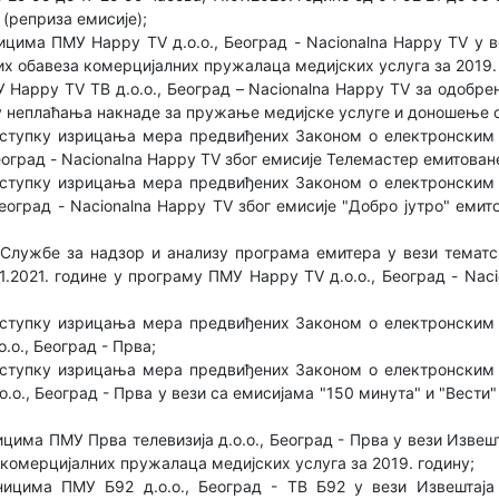
. (реприза емисије);
ицима ПМУ Happy TV д.о.о., Београд - Nacionalna Happy TV у 
х обавеза комерцијалних пружалаца медијских услуга за 2019.
Happy TV ТВ д.о.о., Београд – Nacionalna Happy TV за одобре
ву неплаћања накнаде за пружање медијске услуге и доношење 
ступку изрицања мера предвиђених Законом о електронским
еоград - Nacionalna Happy TV због емисије Телемастер емитоване
ступку изрицања мера предвиђених Законом о електронским
еоград - Nacionalna Happy TV због емисије "Добро јутро" емито
Службе за надзор и анализу програма емитера у вези тематс
01.2021. године у програму ПМУ Happy TV д.о.о., Београд - Na
ступку изрицања мера предвиђених Законом о електронским
.о., Београд - Прва;
ступку изрицања мера предвиђених Законом о електронским
о.о., Београд - Прва у вези са емисијaма "150 минута" и "Вести
цима ПМУ Прва телевизија д.о.о., Београд - Прва у вези Изве
комерцијалних пружалаца медијских услуга за 2019. годину;
ницима ПМУ Б92 д.о.о., Београд - ТВ Б92 у вези Извештај