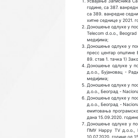
Усвајање Записника Сав
године, са 387. ванред
са 389. ванредне седни
хитне седнице у 2021. г
Доношење одлуке у пост
Telecom d.o.o., Beograd
медијима;
Доношење одлуке у пос
пресс центар општине В
89. став 1. тачка 1) За
Доношење одлуке у по
д.о.о., Бујановац - Ра
медијима;
Доношење одлуке у по
д.о.о., Београд - Nacio
Доношење одлуке у по
д.о.о., Београд - Naci
емитовања програмског
дана 15.09.2020. године
Доношење одлуке у по
ПМУ Happy TV д.о.о., 
10.07.2020. године од 1