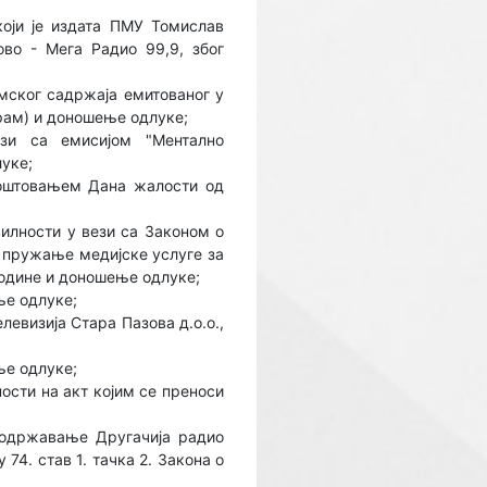
оји је издата ПМУ Томислав
во - Мега Радио 99,9, због
мског садржаја емитованог у
грам) и доношење одлуке;
зи са емисијом "Ментално
луке;
поштовањем Дана жалости од
илности у вези са Законом о
 пружање медијске услуге за
године и доношење одлуке;
ње одлуке;
евизија Стара Пазова д.о.о.,
ње одлуке;
ости на акт којим се преноси
 одржавање Другачија радио
74. став 1. тачка 2. Закона о