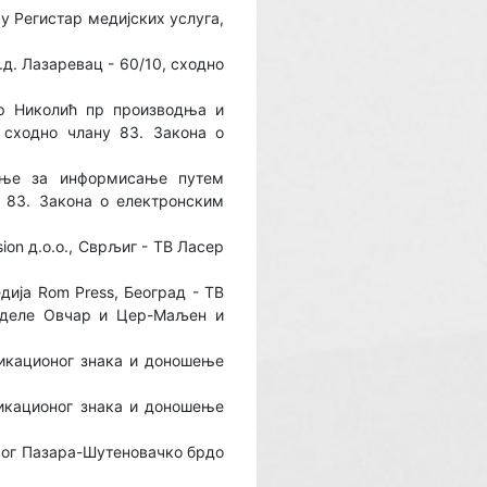
 у Регистар медијских услуга,
. Лазаревац - 60/10, сходно
р Николић пр производња и
 сходно члану 83. Закона о
ење за информисање путем
у 83. Закона о електронским
on д.о.о., Сврљиг - ТВ Ласер
ија Rom Press, Београд - ТВ
поделе Овчар и Цер-Маљен и
фикационог знака и доношење
икационог знака и доношење
вoг Пазара-Шутеновачко брдо