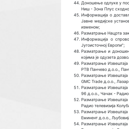
Доношење одлуке у пост
Ниш - Зона Плус сходно
Информација о достављ
Јавне медијске установ
изменом;
Разматрање Нацрта зак
Информација о спрово
Југоисточној Европи";
Разматрање и доношењ
којима је одузета дозв
Разматрање Извештаја 
РТВ Панчево д.о.о., Па
Разматрање Извештаја 
GMC Trade д.о.о., Лаза
Разматрање Извештаја 
96 д.о.о., Чачак - Ради
Разматрање Извештаја 
Радио телевизија Колуб
Разматрање Извештаја 
Eминент д.о.о., Љубови
Разматрање Извештаја 