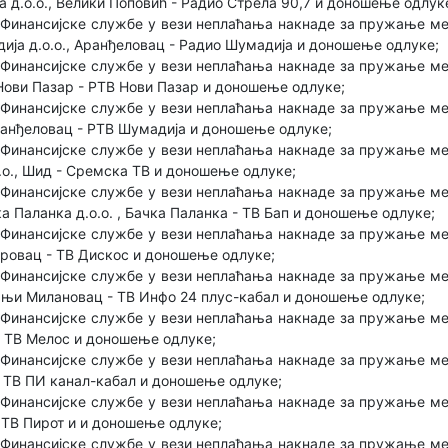
а д.о.о., Велики Поповић - Радио Стрела 90,7 и доношење одлук
Финансијске службе у вези неплаћања накнаде за пружање ме
ија д.о.о., Аранђеловац - Радио Шумадија и доношење одлуке;
Финансијске службе у вези неплаћања накнаде за пружање ме
 Нови Пазар - РТВ Нови Пазар и доношење одлуке;
Финансијске службе у вези неплаћања накнаде за пружање ме
ранђеловац - РТВ Шумадија и доношење одлуке;
Финансијске службе у вези неплаћања накнаде за пружање ме
.о., Шид - Сремска ТВ и доношење одлуке;
Финансијске службе у вези неплаћања накнаде за пружање ме
ка Паланка д.о.о. , Бачка Паланка - ТВ Бап и доношење одлуке;
Финансијске службе у вези неплаћања накнаде за пружање ме
дровац - ТВ Дискос и доношење одлуке;
Финансијске службе у вези неплаћања накнаде за пружање ме
орњи Милановац - ТВ Инфо 24 плус-кабал и доношење одлуке;
Финансијске службе у вези неплаћања накнаде за пружање ме
- ТВ Мелос и доношење одлуке;
Финансијске службе у вези неплаћања накнаде за пружање ме
 - ТВ ПИ канал-кабал и доношење одлуке;
Финансијске службе у вези неплаћања накнаде за пружање ме
- ТВ Пирот и и доношење одлуке;
Финансијске службе у вези неплаћања накнаде за пружање ме