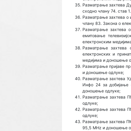
Разматрање захтева Душ
сходно члану 74. став 
Разматрање захтева о 
члану 83. Закона о ел
Разматрање захтева о
емитовање телевизијс
електронским медијима
Разматрање захтева 
електронских и принат
медијима и доношење о
Разматрање пријавe про
и доношење одлуке;
Разматрање захтева Уд
Инфо 24 за добијање 
доношење одлуке;
Разматрање захтева ПМ
одлуке;
Разматрање захтева П
одлуке;
Разматрање захтевa ПМ
95,5 MHz и доношење о