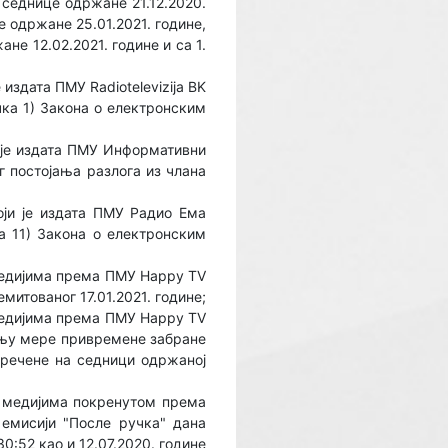
 седнице одржане 21.12.2020.
е одржане 25.01.2021. године,
не 12.02.2021. године и са 1.
здата ПМУ Radiotelevizija BK
ачка 1) Закона о електронским
 је издата ПМУ Информативни
ог постојања разлога из члана
ји је издата ПМУ Радио Ема
ка 11) Закона о електронским
едијима према ПМУ Happy TV
емитованог 17.01.2021. године;
едијима према ПМУ Happy TV
вању мере привремене забране
зречене на седници одржаној
 медијима покренутом према
 емисији "После ручка" дана
30:52 као и 12.07.2020. године