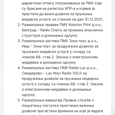
директном отпису потраживања за ПМУ који
су брисани из регистра АПР-а и којима је
престала да важи дозвола за пружање
медијске услуге са стањем на дан 31.12.2021;
Разматрање пријаве ПМУ Kolorton Print д.о.о.,
Београд – Radio Cherry за промену власничке
структуре и доношење одлуке;
Разматрање захтева ПМУ Зoна плус д.о.о.,
Ниш – Зона плус за продужење дозволе за
пружање медијске услуге у складу са
чланом 88. став 2. Закона о електронским
медијима и доношење одлуке;
Разматрање захтева ПМУ Radio Lux д.о.о.,
Смедерево – Lux Naxi Radio 102,0 за
продужење дозволе за пружање медијске
услуге у складу са чланом 88. став 2. Закона
о електронским медијима и доношење
одлуке;
Разматрање извештаја Правне службе о
покретању поступка престанка важења
дозволе пре истека времена на које је издата