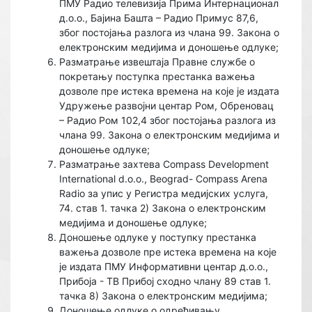
ПМУ Радио телевизија Прима Интернационал
д.о.о., Бајина Башта – Радио Примус 87,6,
због постојања разлога из члана 99. Закона о
електронским медијима и доношење одлуке;
Разматрање извештаја Правне службе о
покретању поступка престанка важења
дозволе пре истека времена на које је издата
Удружење развојни центар Ром, Обреновац
– Радио Ром 102,4 због постојања разлога из
члана 99. Закона о електронским медијима и
доношење одлуке;
Разматрање захтева Compass Development
International d.o.o., Beograd- Compass Arena
Radio за упис у Регистра медијских услуга,
74. став 1. тачка 2) Закона о електронским
медијима и доношење одлуке;
Доношење одлуке у поступку престанка
важења дозволе пре истека времена на које
је издата ПМУ Информативни центар д.о.о.,
Прибоја - ТВ Прибој сходно члану 89 став 1.
тачка 8) Закона о електронским медијима;
Доношење одлуке о одређивању