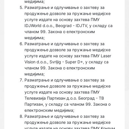
медијима;
Разматрање и одлучивање o захтеву за
продужење дозволе за пружање медијске
услуге издате на основу захтева ПМУ
IDJWorld d.o.o., Beograd - IDJТV, у складу са
чланом 99. Закона о електронским
медијима;
Разматрање и одлучивање o захтеву за
продужење дозволе за пружање медијске
услуге издате на основу захтева ПМУ Laser
Vision d.o.o., Svrljig - Super D+, у складу са
чланом 99. Закона о електронским
медијима;
Разматрање и одлучивање o захтеву за
продужење дозволе за пружање медијске
услуге издате на основу захтева ПМУ
Телевизија Партизан д.o.o. Београд - ТВ
Партизан, у складу са чланом 99. Закона о
електронским медијима;
Разматрање и одлучивање o захтеву за
продужење дозволе за пружање медијске
услуге издате на основу захтева ПМУ Конзум