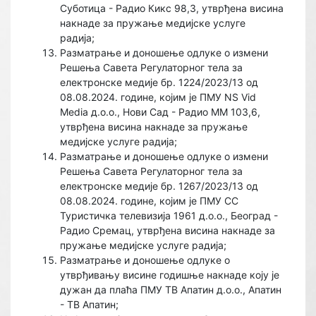
Суботица - Радио Кикс 98,3, утврђена висина
накнаде за пружање медијске услуге
радија;
Разматрање и доношење одлуке о измени
Решења Савета Регулаторног тела за
електронске медије бр. 1224/2023/13 од
08.08.2024. године, којим је ПМУ NS Vid
Media д.о.о., Нови Сад - Радио ММ 103,6,
утврђена висина накнаде за пружање
медијске услуге радија;
Разматрање и доношење одлуке о измени
Решења Савета Регулаторног тела за
електронске медије бр. 1267/2023/13 од
08.08.2024. године, којим је ПМУ СС
Туристичка телевизија 1961 д.о.о., Београд -
Радио Сремац, утврђена висина накнаде за
пружање медијске услуге радија;
Разматрање и доношење одлуке о
утврђивању висине годишње накнаде коју је
дужан да плаћа ПМУ ТВ Апатин д.о.о., Апатин
- ТВ Апатин;