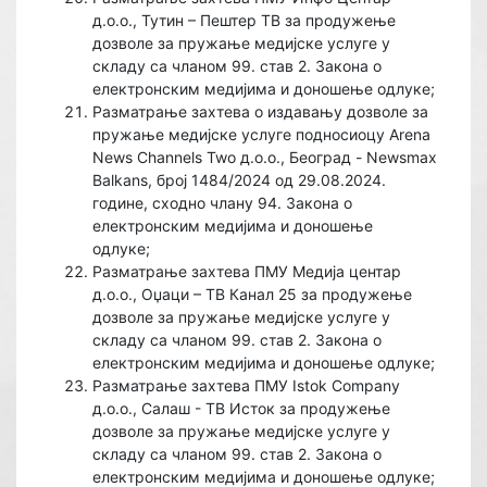
д.о.о., Тутин – Пештер ТВ за продужење
дозволе за пружање медијске услуге у
складу са чланом 99. став 2. Закона о
електронским медијима и доношење одлуке;
Разматрање захтева о издавању дозволе за
пружање медијске услуге подносиоцу Arena
News Channels Two д.о.о., Београд - Newsmax
Balkans, број 1484/2024 од 29.08.2024.
године, сходно члану 94. Закона о
електронским медијима и доношење
одлуке;
Разматрање захтева ПМУ Медија центар
д.о.о., Оџаци – ТВ Канал 25 за продужење
дозволе за пружање медијске услуге у
складу са чланом 99. став 2. Закона о
електронским медијима и доношење одлуке;
Разматрање захтева ПМУ Istok Company
д.о.о., Салаш - ТВ Исток за продужење
дозволе за пружање медијске услуге у
складу са чланом 99. став 2. Закона о
електронским медијима и доношење одлуке;