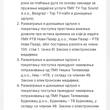
рока за плаћање дуга по основу накнаде за
пружање медијске услуге ПМУ TV Top Sound
d.o.o., Beograd – Top TV-кабл и доношење
одлуке;
Разматрање и доношење одлуке о
покретању поступка престанка важења
дозволе пре истека времена на који је издата
ПМУ РТВ Нови Пазар д.о.о., Нови Пазар – РТВ
Нови Пазар, због постојања разлога из члана
100. став 1. тачка 8) Закона о електронским
медијима;
Разматрање и доношење одлуке o
покретању поступка принудног намирења
потраживања од ПМУ Нишка Телевизија
д.о.о., Ниш – НТВ, у складу са чланом 48.
Закона о електронским медијима;
Разматрање и доношење одлуке o
покретању поступка принудног намирења
потраживања од ПМУ Радио Телевизија
Бујановац д.о.о., Бујановац – ТВ Бујановац, у
складу са чланом 48. Закона о електронским