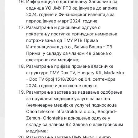
Информација о достављању Записника са
седница УО ЈМУ РТВ од јануара до априла
2024. године и Финансијског извештаја за
период јануар-март 2024. године;
Разматрање и доношење одлуке o
покретању поступка принудног намирења
потраживања од ПМУ РТВ Прима
Интернационал д.о.о., Бајина Башта – ТВ
Прима, у складу са чланом 48 Закона о
електронским медијима;
Разматрање пријавe промене власничке
структуре ПМУ Dox TV, Hungary Kft, Mađarska
- Dox TV број 1518/2024 од 04. септембра
2024. године и доношење одлуке;
Разматрање захтева за издавање одобрења
за пружање медијске услуге на захтев
(нелинеарне медијске услуге) подносиоца
Orion telekom infrastruktura d.o.o., Beograd-
Zemun- Orionteka и доношење одлуке у
складу са чланом 87. Закона о електронским
медијима;
Разматрање захтева ПМУ Инфо Центар