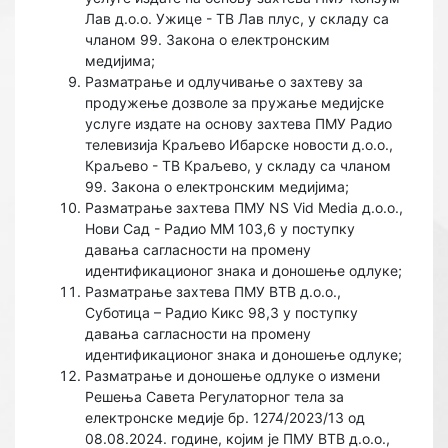
Лав д.о.о. Ужице - ТВ Лав плус, у складу са
чланом 99. Закона о електронским
медијима;
Разматрање и одлучивање o захтеву за
продужење дозволе за пружање медијске
услуге издате на основу захтева ПМУ Радио
телевизија Краљево Ибарске новости д.о.о.,
Краљево - ТВ Краљево, у складу са чланом
99. Закона о електронским медијима;
Разматрање захтева ПМУ NS Vid Media д.о.о.,
Нови Сад - Радио ММ 103,6 у поступку
давања сагласности на промену
идентификационог знака и доношење одлуке;
Разматрање захтева ПМУ ВТВ д.о.о.,
Суботица – Радио Кикс 98,3 у поступку
давања сагласности на промену
идентификационог знака и доношење одлуке;
Разматрање и доношење одлуке о измени
Решења Савета Регулаторног тела за
електронске медије бр. 1274/2023/13 од
08.08.2024. године, којим је ПМУ ВТВ д.о.о.,