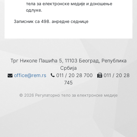
тела за електронске медије и доношење
одлуке.
Записник са 498. анредне седнице
Трг Николе Пашића 5, 11103 Београд, Република
Србија
office@rem.rs
011 / 20 28 700
011 / 20 28
745
© 2026 Регулаторно тело за електронске медије