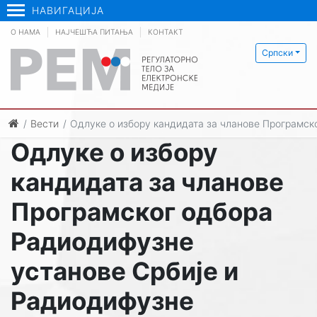
НАВИГАЦИЈА
О НАМА
НАЈЧЕШЋА ПИТАЊА
КОНТАКТ
Српски
Вести
Одлуке о избору кандидата за чланове Програмск
Одлуке о избору
кандидата за чланове
Програмског одбора
Радиодифузне
установе Србије и
Радиодифузне