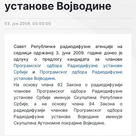
установе Војводине
03. јун 2009. 00:00:00
Савет Републичке радиодифузне агенције на
седници одржаној 3. јуна 2009. године донео је
одлуку о предлогу кандидата за чланове
Програмског одбора Радиодифузне установе
Србије
и
Програмског одбора Радиодифузне
установе Војводине
.
На основу члана 92 Закона о радиодифузији
чланове Програмског одбора Радиодифузне
установе Србије именује Скупштина Републике
Србије, а на основу члана 94 Закона о
радиодифузији чланове Програмског одбора
Радиодифузне установе Војводине именује
Скупштина Аутономне покрајине Војводине.