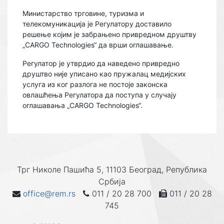
Министарство трговине, туризма и
телекомуникација је Регулатору доставило
решење којим је забрањено привредном друштву
„CARGO Technologies“ да врши оглашавање.
Регулатор је утврдио да наведено привредно
друштво није уписано као пружалац медијских
услуга из ког разлога не постоје законска
овлашћења Регулатора да поступа у случају
оглашавања „CARGO Technologies“.
Трг Николе Пашића 5, 11103 Београд, Република
Србија
office@rem.rs
011 / 20 28 700
011 / 20 28
745