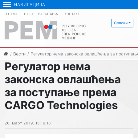
НАВИГАЦИЈА
О НАМА
НАЈЧЕШЋА ПИТАЊА
КОНТАКТ
Српски
Вести
Регулатор нема законска овлашћења за поступањ
Регулатор нема
законска овлашћења
за поступање према
CARGO Technologies
26. март 2019. 15:16:18